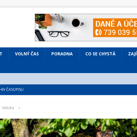
T
VOLNÝ ČAS
PORADNA
CO SE CHYSTÁ
ZAJ
IV ČASOPISU
é
ZAJÍMAVÍ LIDÉ
Média
VOLNÝ ČAS
bsazená Prodaná nevěsta
KULTURA
nto ve Všenorech
KULTURA