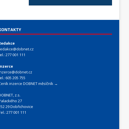
KONTAKTY
Redakce
redakce@dobnet.cz
tel.: 277 001 111
Inzerce
inzerce@dobnet.cz
tel.: 605 205 755
Ceník inzerce DOBNET měsíčník →
DOBNET, z.s.
Palackého 27
252 29 Dobřichovice
Tel.: 277 001 111