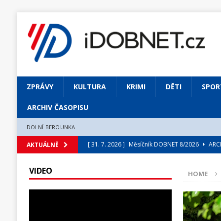
ZPRÁVY
KULTURA
KRIMI
DĚTI
SPOR
ARCHIV ČASOPISU
DOLNÍ BEROUNKA
[ 31. 7. 2026 ]
Měsíčník DOBNET 8/2026
ARCH
AKTUÁLNĚ
[ 31. 7. 2026 ]
Skrze květ objevuji vše podstatn
VIDEO
HOME
[ 31. 7. 2026 ]
Jednou Slavoj, vždycky Slavoj!
[ 31. 7. 2026 ]
Zámek Liteň rozezní hvězdně o
[ 5. 8. 2026 ]
Výjimečný zážitek: mexické belca