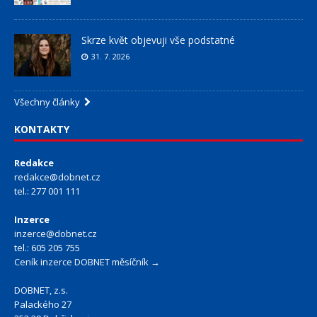
Skrze květ objevuji vše podstatné
31. 7. 2026
Všechny články
KONTAKTY
Redakce
redakce@dobnet.cz
tel.: 277 001 111
Inzerce
inzerce@dobnet.cz
tel.: 605 205 755
Ceník inzerce DOBNET měsíčník →
DOBNET, z.s.
Palackého 27