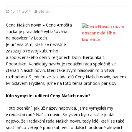
15. 11. 2011
Stefan
Cena Našich novin – Cena Arnošta
Tučka je pravidelně vyhlašována
na posvícení v Letech.
Je určena těm, kteří se nezištně
zasazují o rozvoj kulturního
a společenského dění v regionech Dolní Berounka či
Podbrdsko. Kandidáty navrhuje redakční rada společně se
čtenáři Našich novin, kteří také svým hlasováním o vítězi
rozhodnou. S jedním ze zakladatelů Ceny Našich novin, panem
Miloslavem Frýdlem, jsme na toto téma prohodili pár slov:
Kdo vymyslel udílení Ceny Našich novin
?
Toto ocenění, jak už název napovídá, jsme vymysleli my
v redakční radě Našich novin. Smyslem bylo a stále je dát
najevo, že i redakční rada Našich novin, tedy lidé, kteří se také
snaží něco veřejně podnikat, vědí o dalších podobně aktivních