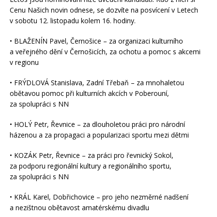
Cenu Našich novin odnese, se dozvíte na posvícení v Letech
v sobotu 12. listopadu kolem 16. hodiny.
• BLAŽENÍN Pavel, Černošice – za organizaci kulturního
a veřejného dění v Černošicích, za ochotu a pomoc s akcemi
v regionu
• FRÝDLOVÁ Stanislava, Zadní Třebaň – za mnohaletou
obětavou pomoc při kulturních akcích v Poberouní,
za spolupráci s NN
• HOLÝ Petr, Řevnice – za dlouholetou práci pro národní
házenou a za propagaci a popularizaci sportu mezi dětmi
• KOZÁK Petr, Řevnice – za práci pro řevnický Sokol,
za podporu regionální kultury a regionálního sportu,
za spolupráci s NN
• KRÁL Karel, Dobřichovice – pro jeho nezměrné nadšení
a nezištnou obětavost amatérskému divadlu