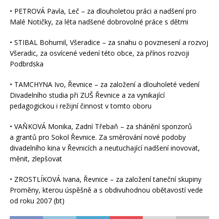
• PETROVÁ Pavla, Leč – za dlouholetou práci a nadšení pro
Malé Notičky, za léta nadšené dobrovolné práce s dětmi
• STIBAL Bohumil, Všeradice – za snahu o povznesení a rozvoj
Všeradic, za osvícené vedení této obce, za přínos rozvoji
Podbrdska
• TAMCHYNA Ivo, Řevnice – za založení a dlouholeté vedení
Divadelního studia při ZUŠ Řevnice a za vynikající
pedagogickou i režijní činnost v tomto oboru
• VAŇKOVÁ Monika, Zadní Třebaň – za shánění sponzorů
a grantů pro Sokol Řevnice. Za směrování nové podoby
divadelního kina v Řevnicích a neutuchající nadšení inovovat,
měnit, zlepšovat
• ZROSTLÍKOVÁ Ivana, Řevnice – za založení taneční skupiny
Proměny, kterou úspěšně a s obdivuhodnou obětavostí vede
od roku 2007 (bt)