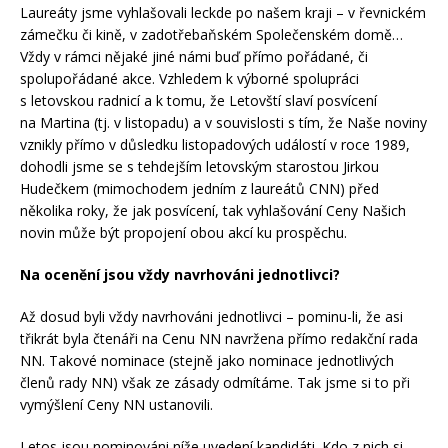
Laureáty jsme vyhlašovali leckde po našem kraji – v řevnickém
zámečku či kině, v zadotřebaňském Společenském domě…
Vždy v rámci nějaké jiné námi buď přímo pořádané, či
spolupořádané akce. Vzhledem k výborné spolupráci
s letovskou radnicí a k tomu, že Letovští slaví posvícení
na Martina (tj. v listopadu) a v souvislosti s tím, že Naše noviny
vznikly přímo v důsledku listopadových událostí v roce 1989,
dohodli jsme se s tehdejším letovským starostou Jirkou
Hudečkem (mimochodem jedním z laureátů CNN) před
několika roky, že jak posvícení, tak vyhlašování Ceny Našich
novin může být propojení obou akcí ku prospěchu.
Na ocenění jsou vždy navrhováni jednotlivci?
Až dosud byli vždy navrhováni jednotlivci – pominu-li, že asi
třikrát byla čtenáři na Cenu NN navržena přímo redakční rada
NN. Takové nominace (stejně jako nominace jednotlivých
členů rady NN) však ze zásady odmítáme. Tak jsme si to při
vymýšlení Ceny NN ustanovili.
Letos jsou nominováni níže uvedení kandidáti. Kdo z nich si