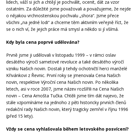
lidech, váží si jich a chtějí je pochválit, ocenit, dát za vzor
ostatním. Za důležité jsme považovali a považujeme, že nejde
o nějakou vrchnostenskou pochvalu „shora“. Jsme přece
všichni „na jedné lodi“ a chceme těm aktivním veřejně říct, že
se o nich ví, že jejich práce má smysl a někdo si jí všímá.
Kdy byla cena poprvé udělována?
Prvně jsme ji udělovali v listopadu 1999 – v rámci oslav
desátého výročí sametové revoluce a také desátého výročí
vzniku Našich novin. Dostali ji tehdy ochotničtí herci manželé
Křivánkovi z Řevnic. První roky se jmenovala Cena Našich
novin, respektive Výroční cena Našich novin. Po několika
letech, asi v roce 2007, jsme název rozšířili na Cena Našich
novin – Cena Arnošta Tučka. Chtěli jsme tím dát najevo, že
stále vzpomínáme na jednoho z pěti historicky prvních členů
redakční rady Našich novin, který tragicky zemřel v říjnu 1996
(před 15 lety).
Vždy se cena vyhlašovala během letovského posvícení?