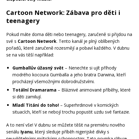
Cartoon Network: Zábava pro děti i
teenagery
Pokud máte doma děti nebo teenagery, zaručeně si přijdou na
své s
Cartoon Network
. Tento kanál je plný oblíbených
pořadů, které zaručeně rozesmějí a pobaví každého. V dubnu
se na vás těší například:
Gumballův úžasný svět
– Nenechte si ujít příhody
modrého kocoura Gumballa a jeho bratra Darwina, kteří
procházejí všemožnými dobrodružstvími.
Totální Dramarama
– Bláznivé animované příběhy, které
si děti zamilují.
Mladí Titáni do toho!
– Superhrdinové v komických
situacích, kteří se nebojí trochu popustit uzdu své fantazie.
A to není vše! V dubnu se můžete těšit na premiéru nového
seriálu
Iyanu
, který sleduje příběh nigerijské dívky s
neuvěřitelnými mýtickými schopnostmi. Tato novinka slibuje