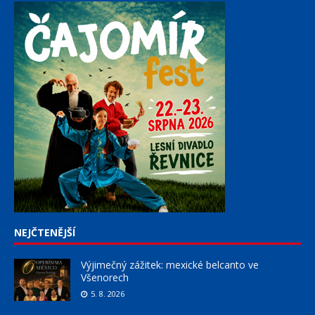
NEJČTENĚJŠÍ
Výjimečný zážitek: mexické belcanto ve
Všenorech
5. 8. 2026