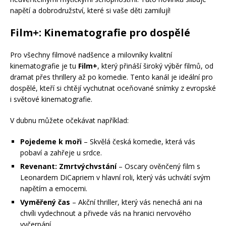
napětí a dobrodružství, které si vaše děti zamilují!
Film+: Kinematografie pro dospělé
Pro všechny filmové nadšence a milovníky kvalitní
kinematografie je tu
Film+
, který přináší široký výběr filmů, od
dramat přes thrillery až po komedie. Tento kanál je ideální pro
dospělé, kteří si chtějí vychutnat oceňované snímky z evropské
i světové kinematografie.
V dubnu můžete očekávat například:
Pojedeme k moři
– Skvělá česká komedie, která vás
pobaví a zahřeje u srdce.
Revenant: Zmrtvýchvstání
– Oscary ověnčený film s
Leonardem DiCapriem v hlavní roli, který vás uchvátí svým
napětím a emocemi.
Vyměřený čas
– Akční thriller, který vás nenechá ani na
chvíli vydechnout a přivede vás na hranici nervového
vyčerpání.