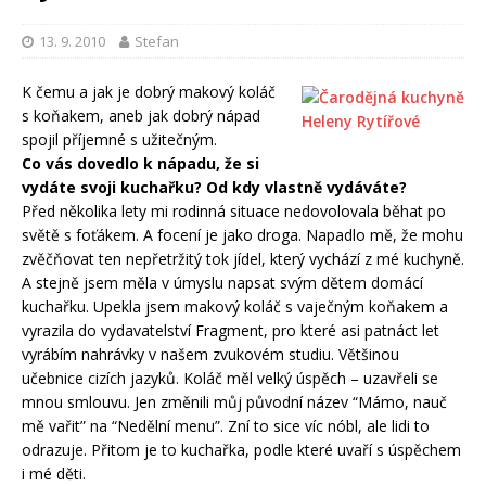
13. 9. 2010
Stefan
K čemu a jak je dobrý makový koláč
s koňakem, aneb jak dobrý nápad
spojil příjemné s užitečným.
Co vás dovedlo k nápadu, že si
vydáte svoji kuchařku? Od kdy vlastně vydáváte?
Před několika lety mi rodinná situace nedovolovala běhat po
světě s foťákem. A focení je jako droga. Napadlo mě, že mohu
zvěčňovat ten nepřetržitý tok jídel, který vychází z mé kuchyně.
A stejně jsem měla v úmyslu napsat svým dětem domácí
kuchařku. Upekla jsem makový koláč s vaječným koňakem a
vyrazila do vydavatelství Fragment, pro které asi patnáct let
vyrábím nahrávky v našem zvukovém studiu. Většinou
učebnice cizích jazyků. Koláč měl velký úspěch – uzavřeli se
mnou smlouvu. Jen změnili můj původní název “Mámo, nauč
mě vařit” na “Nedělní menu”. Zní to sice víc nóbl, ale lidi to
odrazuje. Přitom je to kuchařka, podle které uvaří s úspěchem
i mé děti.