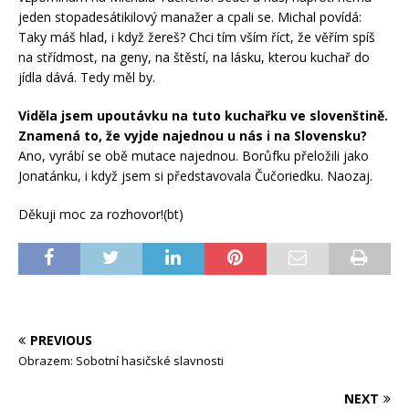
jeden stopadesátikilový manažer a cpali se. Michal povídá:
Taky máš hlad, i když žereš? Chci tím vším říct, že věřím spíš
na střídmost, na geny, na štěstí, na lásku, kterou kuchař do
jídla dává. Tedy měl by.
Viděla jsem upoutávku na tuto kuchařku ve slovenštině.
Znamená to, že vyjde najednou u nás i na Slovensku?
Ano, vyrábí se obě mutace najednou. Borůfku přeložili jako
Jonatánku, i když jsem si představovala Čučoriedku. Naozaj.
Děkuji moc za rozhovor!(bt)
PREVIOUS
Obrazem: Sobotní hasičské slavnosti
NEXT