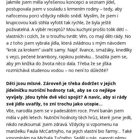
Jakmile jsem měla vyřešenou koncepci a seznam jídel,
postupovala jsem v souladu s krmením rodiny – tedy, aby
nafocenou porci vždycky někdo snědl. Myslím, že jsem i
krupicovou kaši stihla vyfotit tak rychle, že byla ještě
poživatelná. A výběr receptů? Mou kuchyní prošlo tolik dětí –
vlastních i cizích, že si troufnu tvrdit: Vím, co mají děti rády. No
a z toho jsem vybrala jídla, která zvládnou s mým návodem
“krok za krokem” uvařit samy. Např. lívance, smažáky, knedlíky
s vejci, pečené brambory, rajskou polévku… Snažila jsem se,
aby jim knížka do života něco dala. Třeba že se jíška
rozmíchává studenou vodou – no není to důležité?
Děti jsou mlsné. Zároveň je třeba dodržet v jejich
jídelníčku nutriční hodnoty tak, aby se co nejlépe
vyvíjely. Jdou tyhle dvě věci spojit? A navíc, aby si rády
své jídlo uvařily, to zní trochu jako utopie…
Víte, narodila jsem se v padesátém roce. První banán jsem
měla v pěti letech. Nutriční hodnoty těch hrůz, které jsme jedli,
nikdo nezkoumal. Jsem zdravá. Vždycky si vzpomenu na
manželku Paula McCartnyho, na jejich vlastní bio farmy… Také
vzpomínám na Michala Tučného. Seděl u nás, naproti němu