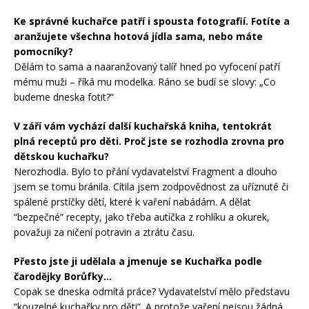
Ke správné kuchařce patří i spousta fotografií. Fotíte a
aranžujete všechna hotová jídla sama, nebo máte
pomocníky?
Dělám to sama a naaranžovaný talíř hned po vyfocení patří
mému muži – říká mu modelka. Ráno se budí se slovy: „Co
budeme dneska fotit?”
V září vám vychází další kuchařská kniha, tentokrát
plná receptů pro děti. Proč jste se rozhodla zrovna pro
dětskou kuchařku?
Nerozhodla. Bylo to přání vydavatelství Fragment a dlouho
jsem se tomu bránila. Cítila jsem zodpovědnost za uříznuté či
spálené prstíčky dětí, které k vaření nabádám. A dělat
“bezpečné” recepty, jako třeba autíčka z rohlíku a okurek,
považuji za ničení potravin a ztrátu času.
Přesto jste ji udělala a jmenuje se Kuchařka podle
čarodějky Borůfky…
Copak se dneska odmítá práce? Vydavatelství mělo představu
“kouzelné kuchařky pro děti”. A protože vaření nejsou žádná