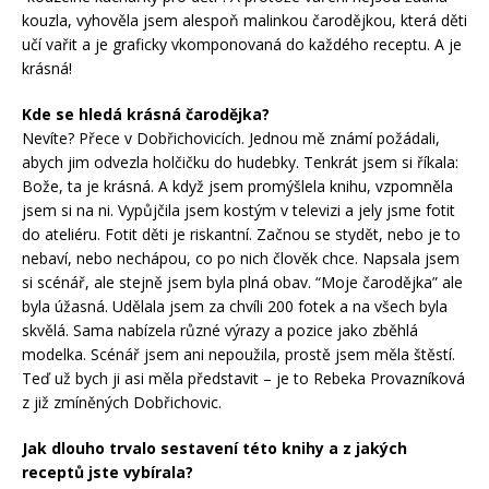
kouzla, vyhověla jsem alespoň malinkou čarodějkou, která děti
učí vařit a je graficky vkomponovaná do každého receptu. A je
krásná!
Kde se hledá krásná čarodějka?
Nevíte? Přece v Dobřichovicích. Jednou mě známí požádali,
abych jim odvezla holčičku do hudebky. Tenkrát jsem si říkala:
Bože, ta je krásná. A když jsem promýšlela knihu, vzpomněla
jsem si na ni. Vypůjčila jsem kostým v televizi a jely jsme fotit
do ateliéru. Fotit děti je riskantní. Začnou se stydět, nebo je to
nebaví, nebo nechápou, co po nich člověk chce. Napsala jsem
si scénář, ale stejně jsem byla plná obav. “Moje čarodějka” ale
byla úžasná. Udělala jsem za chvíli 200 fotek a na všech byla
skvělá. Sama nabízela různé výrazy a pozice jako zběhlá
modelka. Scénář jsem ani nepoužila, prostě jsem měla štěstí.
Teď už bych ji asi měla představit – je to Rebeka Provazníková
z již zmíněných Dobřichovic.
Jak dlouho trvalo sestavení této knihy a z jakých
receptů jste vybírala?