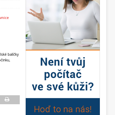
lské balíčky
činku
,