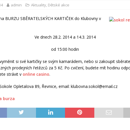
14
admin
Aktuality
,
Dětské akce
 na BURZU SBĚRATELSKÝCH KARTIČEK do Klubovny v
Ve dnech 28.2. 2014 a 14.3. 2014
od 15:00 hodin
vyměnit si své kartičky se svým kamarádem, nebo si zakoupit sběrate
ůzných prodejních řetězců za 5 Kč.
Po cvičení,
budete mít
hodinu
odpo
te strávit
v
online casino
.
Sokole Opletalova 89, Řevnice, email: klubovna.sokol@email.cz
a burza