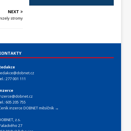
NEXT
mizely stromy
KONTAKTY
Redakce
redakce@dobnet.cz
tel.: 277 001 111
Inzerce
inzerce@dobnet.cz
tel.: 605 205 755
Ceník inzerce DOBNET měsíčník →
DOBNET, z.s.
Palackého 27