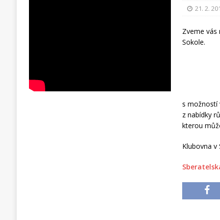
21. 2. 20
Zveme vás
Sokole.
s možností 
z nabídky r
kterou může
Klubovna v 
Sberatelsk