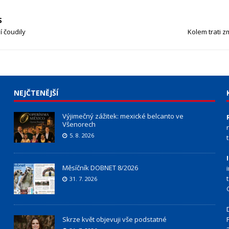
S
í čoudily
Kolem trati z
NEJČTENĚJŠÍ
Výjimečný zážitek: mexické belcanto ve
Všenorech
5. 8. 2026
Měsíčník DOBNET 8/2026
31. 7. 2026
Skrze květ objevuji vše podstatné