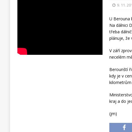
9. 11. 20
U Berouna b
Na dálnici 
třeba dálni
plánuje, že
V září zpro
necelém měs
Berounští ř
kdy je v ce
kilometrům 
Ministerstv
kraj a do je
(jm)