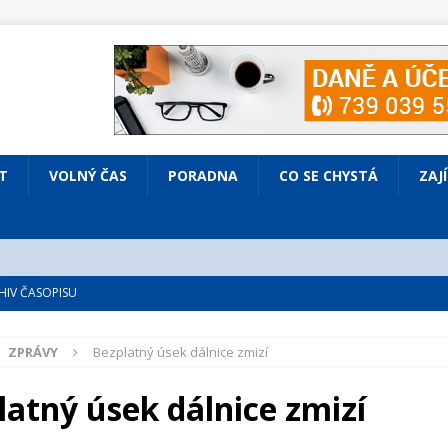
T
VOLNÝ ČAS
PORADNA
CO SE CHYSTÁ
ZAJ
IV ČASOPISU
é
ZAJÍMAVÍ LIDÉ
ZPRÁVY
Bezplatný úsek dálnice zmizí
VOLNÝ ČAS
bsazená Prodaná nevěsta
KULTURA
latný úsek dálnice zmizí
nto ve Všenorech
KULTURA