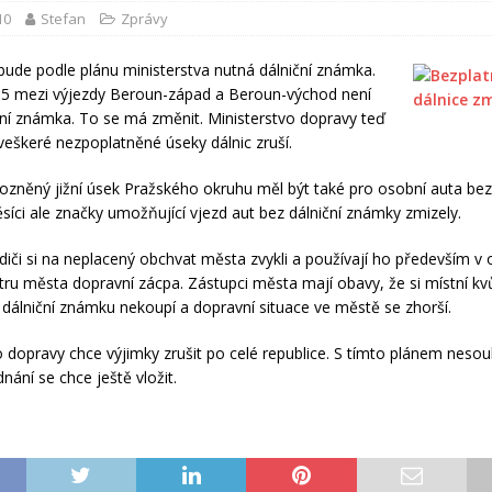
10
Stefan
Zprávy
ude podle plánu ministerstva nutná dálniční známka.
D5 mezi výjezdy Beroun-západ a Beroun-východ není
ční známka. To se má změnit. Ministerstvo dopravy teď
 veškeré nezpoplatněné úseky dálnic zruší.
vozněný jižní úsek Pražského okruhu měl být také pro osobní auta bez
íci ale značky umožňující vjezd aut bez dálniční známky zmizely.
idiči si na neplacený obchvat města zvykli a používají ho především v 
ntru města dopravní zácpa. Zástupci města mají obavy, že si místní kvů
dálniční známku nekoupí a dopravní situace ve městě se zhorší.
o dopravy chce výjimky zrušit po celé republice. S tímto plánem nesouh
dnání se chce ještě vložit.