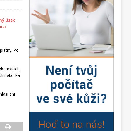
platný. Po
okamžicích,
li několika
lasí ani