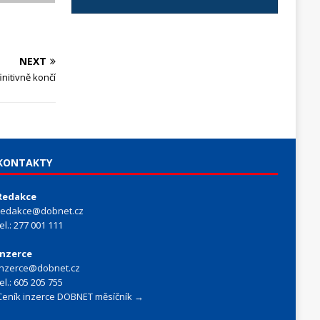
NEXT
nitivně končí
KONTAKTY
Redakce
redakce@dobnet.cz
tel.: 277 001 111
Inzerce
inzerce@dobnet.cz
tel.: 605 205 755
Ceník inzerce DOBNET měsíčník →