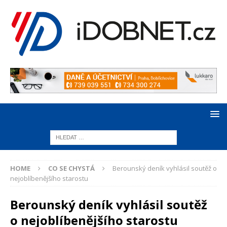
HOME
CO SE CHYSTÁ
Berounský deník vyhlásil soutěž o
nejoblíbenějšího starostu
Berounský deník vyhlásil soutěž
o nejoblíbenějšího starostu