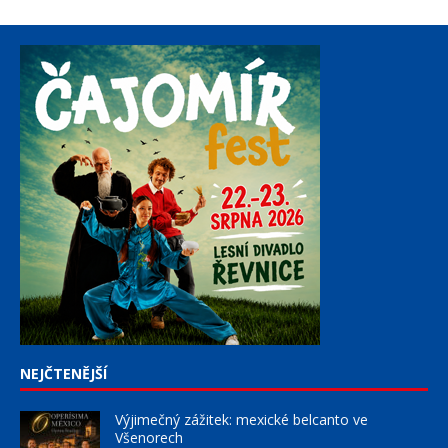
NEJČTENĚJŠÍ
Výjimečný zážitek: mexické belcanto ve
Všenorech