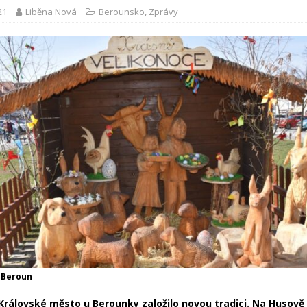
21
Liběna Nová
Berounsko
,
Zprávy
 Beroun
rálovské město u Berounky založilo novou tradici. Na Husově