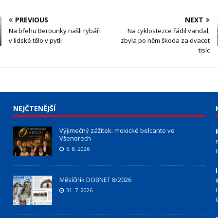
PREVIOUS
NEXT
Na břehu Berounky našli rybáři
Na cyklostezce řádil vandal,
v lidské tělo v pytli
zbyla po něm škoda za dvacet
tisíc
NEJČTENĚJŠÍ
Výjimečný zážitek: mexické belcanto ve
Všenorech
5. 8. 2026
Měsíčník DOBNET 8/2026
31. 7. 2026