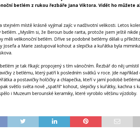
konoční betlém z rukou řezbáře Jana Viktora. Vidět ho můžete a
a stejném místě krásně vyjímal zajíc v nadživotní velikosti. Letos kol
lý betlém. „Myslím si, že Beroun bude rarita, protože jsem ještě nikde
by měli velikonoční betlém. Dříve se podobné betlémy dělali u příležitos
vy Josefa a Marie zastupoval kohout a slepička a kuřátka byla miminka
skova.
 betlém je tak říkajíc propojený s tím vánočním. Řezbář do něj umístil
avičky z betlému, který patří k posledním svátků v roce. Jde například 
ířátka a postavičky holčičky a chlapečka, kteří v jarní podobě betlém
opak světlo světa nově „spatřil“ kohout, slepičky s kuřátky, kachna s 
ispělo i Muzeum berounské keramiky, které vyrobilo většinu výzdoby.