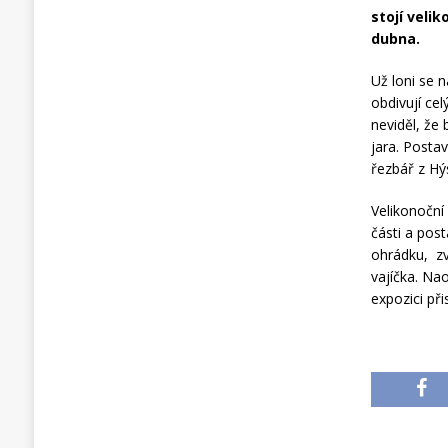
stojí veli
dubna.
Už loni se n
obdivují ce
neviděl, že 
jara. Posta
řezbář z Hý
Velikonoční
části a post
ohrádku, zv
vajíčka. Na
expozici př