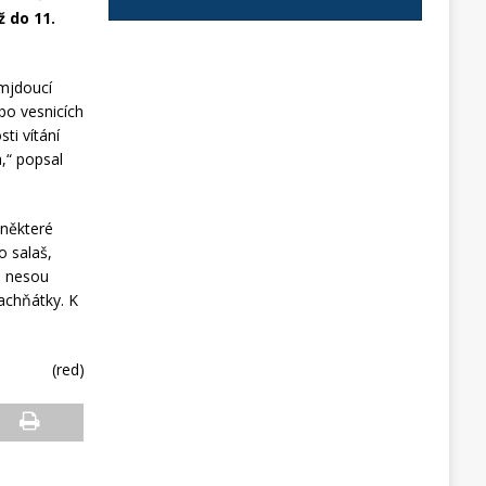
ž do 11.
emjdoucí
 po vesnicích
ti vítání
,“ popsal
 některé
o salaš,
a nesou
kachňátky. K
(red)