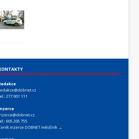
KONTAKTY
Redakce
redakce@dobnet.cz
tel.: 277 001 111
Inzerce
inzerce@dobnet.cz
tel.: 605 205 755
Ceník inzerce DOBNET měsíčník →