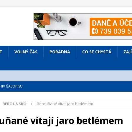
T
VOLNÝ ČAS
PORADNA
CO SE CHYSTÁ
ZAJ
IV ČASOPISU
é
ZAJÍMAVÍ LIDÉ
BEROUNSKO
Berouňané vítají jaro betlémem
VOLNÝ ČAS
bsazená Prodaná nevěsta
KULTURA
uňané vítají jaro betlémem
nto ve Všenorech
KULTURA