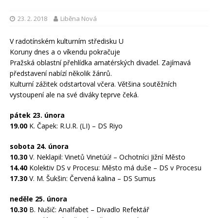
23. 2. 2018
Liběna Nová
V radotínském kulturním středisku U
Koruny dnes a o víkendu pokračuje
Pražská oblastní přehlídka amatérských divadel. Zajímavá
představení nabízí několik žánrů.
Kulturní zážitek odstartoval včera. Většina soutěžních
vystoupení ale na své diváky teprve čeká.
pátek 23. února
19.00
K. Čapek: R.U.R. (LI) – DS Riyo
sobota 24. února
10.30
V. Neklapil: Vinetů Vinetúú! – Ochotníci Jižní Město
14.40
Kolektiv DS v Procesu: Město má duše – DS v Procesu
17.30
V. M. Šukšin: Červená kalina – DS Sumus
neděle 25. února
10.30
B. Nušič: Analfabet – Divadlo Refektář