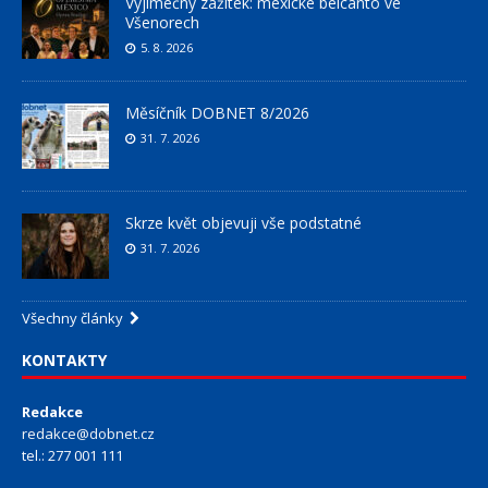
Výjimečný zážitek: mexické belcanto ve
Všenorech
5. 8. 2026
Měsíčník DOBNET 8/2026
31. 7. 2026
Skrze květ objevuji vše podstatné
31. 7. 2026
Všechny články
KONTAKTY
Redakce
redakce@dobnet.cz
tel.: 277 001 111