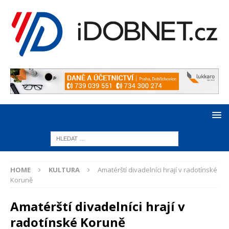
HOME
KULTURA
Amatérští divadelníci hrají v radotínské
Koruně
Amatérští divadelníci hrají v
radotínské Koruně