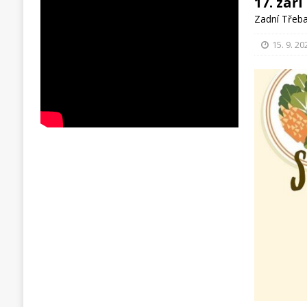
17. zář
Zadní Třeb
15. 9. 20