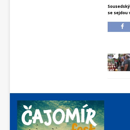
Sousedský 
se sejdou 