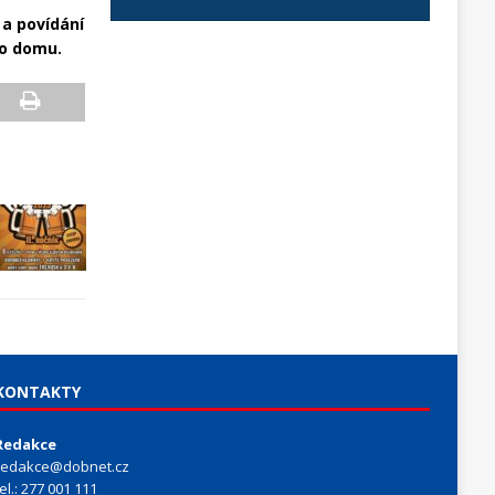
 a povídání
ho domu.
KONTAKTY
Redakce
redakce@dobnet.cz
tel.: 277 001 111