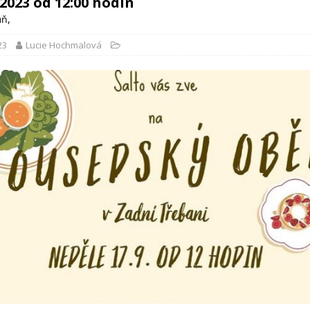
í 2023 od 12:00 hodin
aň
,
23
Lucie Hochmalová