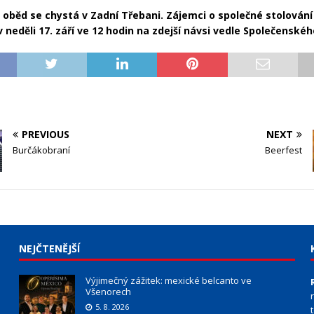
oběd se chystá v Zadní Třebani. Zájemci o společné stolování
v neděli 17. září ve 12 hodin na zdejší návsi vedle Společenské
PREVIOUS
NEXT
Burčákobraní
Beerfest
NEJČTENĚJŠÍ
Výjimečný zážitek: mexické belcanto ve
Všenorech
5. 8. 2026