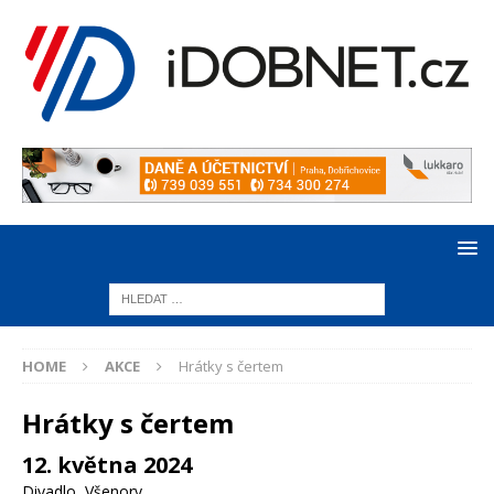
HOME
AKCE
Hrátky s čertem
Hrátky s čertem
12. května 2024
Divadlo
,
Všenory
,