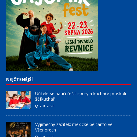
NEJČTENĚJŠÍ
Učitelé se naučí řešit spory a kuchaře proškolí
šéfkuchař
7. 8. 2026
Výjimečný zážitek: mexické belcanto ve
Všenorech
5. 8. 2026