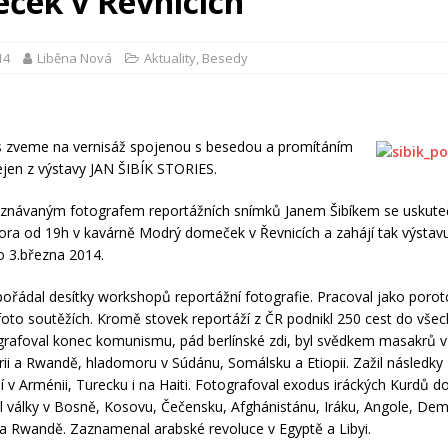
ček v Řevnicích
14
Liběna Nová
Aktuality
,
Besedy
s zveme na vernisáž spojenou s besedou a promítáním
nejen z výstavy JAN ŠIBÍK STORIES.
uznávaným fotografem reportážních snímků Janem Šibíkem se uskute
nora od 19h v kavárně Modrý domeček v Řevnicích a zahájí tak výstavu
o 3.března 2014.
spořádal desítky workshopů reportážní fotografie. Pracoval jako porot
 foto soutěžích. Kromě stovek reportáží z ČR podnikl 250 cest do vše
grafoval konec komunismu, pád berlínské zdi, byl svědkem masakrů v
rii a Rwandě, hladomoru v Súdánu, Somálsku a Etiopii. Zažil následky
 v Arménii, Turecku i na Haiti. Fotografoval exodus iráckých Kurdů do
války v Bosně, Kosovu, Čečensku, Afghánistánu, Iráku, Angole, De
a Rwandě. Zaznamenal arabské revoluce v Egyptě a Libyi.