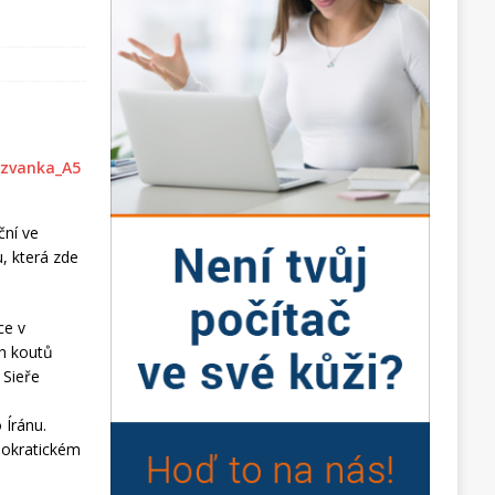
ční ve
, která zde
ce v
ch koutů
 Sieře
 Íránu.
mokratickém