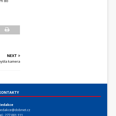
um do
NEXT
ytila kamera
KONTAKTY
Redakce
redakce@dobnet.cz
tel.: 277 001 111