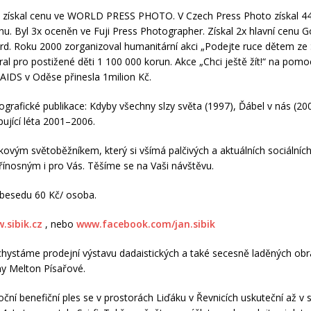
 získal cenu ve WORLD PRESS PHOTO. V Czech Press Photo získal 44
enu. Byl 3x oceněn ve Fuji Press Photographer. Získal 2x hlavní cenu 
d. Roku 2000 zorganizoval humanitární akci „Podejte ruce dětem ze 
ral pro postižené děti 1 100 000 korun. Akce „Chci ještě žít!“ na pomo
IDS v Oděse přinesla 1milion Kč.
tografické publikace: Kdyby všechny slzy světa (1997), Ďábel v nás (20
pující léta 2001–2006.
akovým světoběžníkem, který si všímá palčivých a aktuálních sociální
přínosným i pro Vás. Těšíme se na Vaši návštěvu.
besedu 60 Kč/ osoba.
.sibik.cz
, nebo
www.facebook.com/jan.sibik
hystáme prodejní výstavu dadaistických a také secesně laděných ob
ny Melton Písařové.
ční benefiční ples se v prostorách Liďáku v Řevnicích uskuteční až v