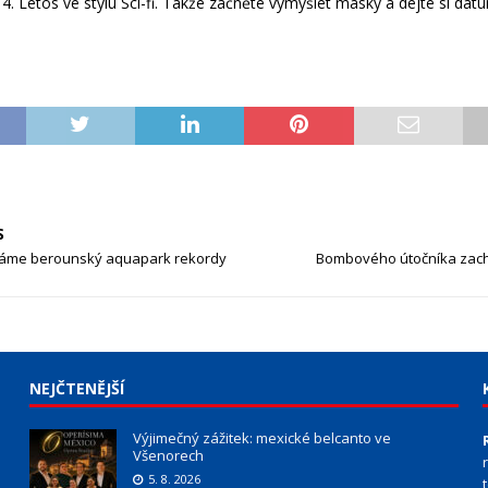
4. Letos ve stylu Sci-fi. Takže začněte vymýšlet masky a dejte si dat
S
 láme berounský aquapark rekordy
Bombového útočníka zach
NEJČTENĚJŠÍ
Výjimečný zážitek: mexické belcanto ve
Všenorech
5. 8. 2026