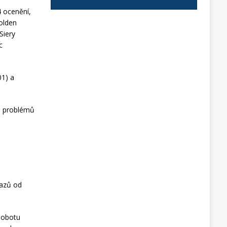
 ocenění,
Golden
Siery
c
01) a
ch problémů
razů od
 sobotu