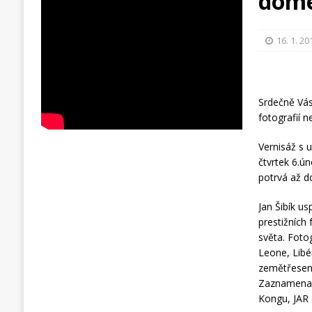
dome
16. 1. 20
Srdečně Vá
fotografií 
Vernisáž s 
čtvrtek 6.ú
potrvá až d
Jan Šibík u
prestižních
světa. Foto
Leone, Libé
zemětřesení
Zaznamenal 
Kongu, JAR 