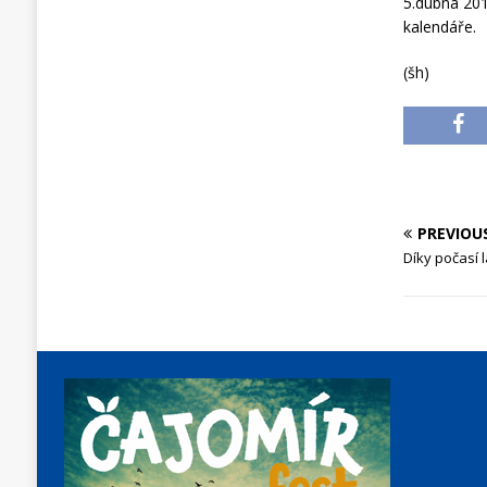
5.dubna 201
kalendáře.
(šh)
PREVIOU
Díky počasí