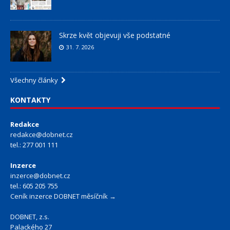
Skrze květ objevuji vše podstatné
31. 7. 2026
Všechny články
KONTAKTY
Redakce
redakce@dobnet.cz
tel.: 277 001 111
Inzerce
inzerce@dobnet.cz
tel.: 605 205 755
Ceník inzerce DOBNET měsíčník →
DOBNET, z.s.
Palackého 27