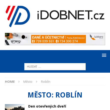
HOME
Město
Roblín
MĚSTO:
ROBLÍN
Den otevřených dveří