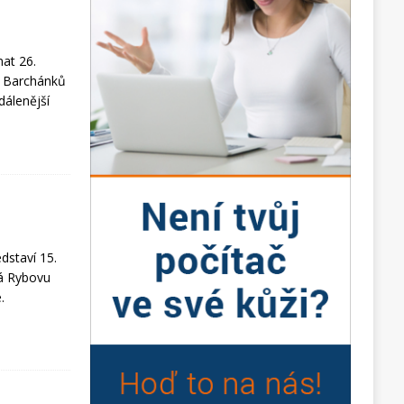
at 26.
U Barchánků
dálenější
dstaví 15.
vá Rybovu
.