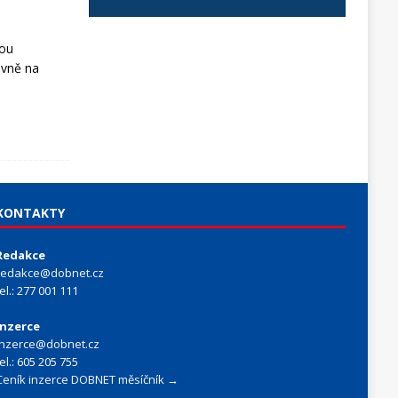
vou
ovně na
KONTAKTY
Redakce
redakce@dobnet.cz
tel.: 277 001 111
Inzerce
inzerce@dobnet.cz
tel.: 605 205 755
Ceník inzerce DOBNET měsíčník →