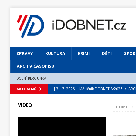
ZPRÁVY
KULTURA
KRIMI
DĚTI
SPOR
ARCHIV ČASOPISU
DOLNÍ BEROUNKA
[ 31. 7. 2026 ]
Měsíčník DOBNET 8/2026
ARCH
AKTUÁLNĚ
[ 31. 7. 2026 ]
Skrze květ objevuji vše podstatn
VIDEO
HOME
[ 31. 7. 2026 ]
Jednou Slavoj, vždycky Slavoj!
[ 31. 7. 2026 ]
Zámek Liteň rozezní hvězdně o
[ 5. 8. 2026 ]
Výjimečný zážitek: mexické belca