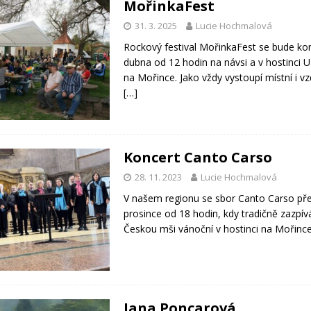
MořinkaFest
31. 3. 2025
Lucie Hochmalová
Rockový festival MořinkaFest se bude kon
dubna od 12 hodin na návsi a v hostinci 
na Mořince. Jako vždy vystoupí místní i vz
[…]
Koncert Canto Carso
28. 11. 2023
Lucie Hochmalová
V našem regionu se sbor Canto Carso pře
prosince od 18 hodin, kdy tradičně zazpí
Českou mši vánoční v hostinci na Mořince
Jana Poncarová