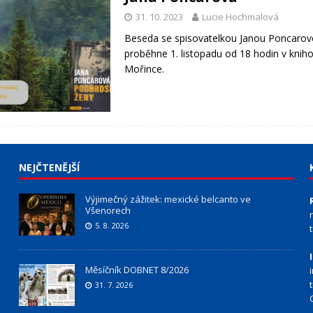
31. 10. 2023
Lucie Hochmalová
Beseda se spisovatelkou Janou Poncaro
proběhne 1. listopadu od 18 hodin v knih
Mořince.
NEJČTENĚJŠÍ
Výjimečný zážitek: mexické belcanto ve
Všenorech
5. 8. 2026
Měsíčník DOBNET 8/2026
31. 7. 2026