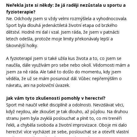
Neřekla jste si někdy: že já raději nezůstala u sportu a
fyzioterapie?
Ne. Odchody jsem si vždy velmi rozmýšlela a vyhodnocovala.
Sport byla dlouhá jedenáctiletá životní etapa od brzkého
dětství. Hodně mi dal i vzal. Jsem ráda, že jsem v patnácti
letech odešla, protože moje limity překonávaly lepší a
šikovnější holky.
A fyzioterapií jsem si také užila kus života a to, co jsem se
naučila, dále využívám pro sebe nebo okolí. Vědomosti mám a
jsem za ně ráda. Ale také to došlo do momentu, kdy jsem
věděla, že už se mám posunout dál. Vůbec nepřemýšlím o
návratu, ani na poloviční úvazek.
Jak vám tyto zkušenosti pomohly v herectví?
Sport mě naučil velké disciplíně a odolnosti. Nevzdávat věci,
když nejdou, ale zkoušet je tak dlouho, až půjdou. Na druhou
stranu jsem byla zvyklá poslouchat a plnit to, co mi trenéři
řekli, a chyběla svoboda a životní improvizace. Oboje mi dalo
herectví: více vycházet ze sebe, poslouchat se a otevřít vlastní