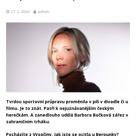
27. 2. 2026
admin
Tvrdou sportovní průpravu proměnila v píli v divadle či u
filmu. Je to znát. Patří k nejuznávanějším českým
herečkám. A zanedlouho udělá Barbora Bočková zářez v
zahraničním trháku.
Pocházíte z Vysočiny. Jak jste se ocitla u Berounky?