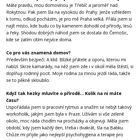
Máte pravdu, mou domovinou je Třebíč a Jaroměř nad
Rokytnou. Pak jsem šla na vysokou do Prahy. Jenže vzhledem
k tomu, odkud pocházím, je pro mě Praha velká. Přála jsem si
najít místo, kde budu co by kamenem dohodil od přírody, lesů
a řeky. Shodou dobrých náhod jsem se dostala do Černošic,
kde se zatím cítím nejvíce doma.
Co pro vás znamená domov?
Především bezpečí. A klid. Blízké přátele a oporu, kterou mi
nabízí. Skrze kamarády, na něž jsem zde i v okolí měla štěstí, si
doplňuji rodinný pocit. Moje rodina za mnou jezdí ráda, takže
se to pěkně skloubilo.
Když tak hezky mluvíte o přírodě… Kolik na ni máte
času?
Uspořádala jsem si pracovní rytmus a snažím se nebýt takový
workoholik, jakým jsem byla v Praze. Užívám si vše zelené
okolo, moc ráda chodím na procházky a objevuji. Měla jsem
období, kdy jsem každý den, třeba i dvakrát, šla na Babku.
Chůze mi přijde jako nejlepší psychohygiena a terapie pro