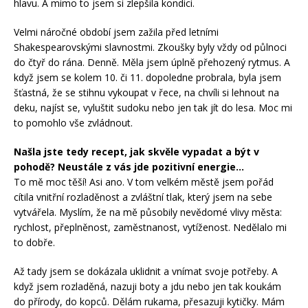
hlavu. A mimo to jsem si zlepšila kondici.
Velmi náročné období jsem zažila před letními
Shakespearovskými slavnostmi. Zkoušky byly vždy od půlnoci
do čtyř do rána. Denně. Měla jsem úplně přehozený rytmus. A
když jsem se kolem 10. či 11. dopoledne probrala, byla jsem
šťastná, že se stihnu vykoupat v řece, na chvíli si lehnout na
deku, najíst se, vyluštit sudoku nebo jen tak jít do lesa. Moc mi
to pomohlo vše zvládnout.
Našla jste tedy recept, jak skvěle vypadat a být v
pohodě? Neustále z vás jde pozitivní energie…
To mě moc těší! Asi ano. V tom velkém městě jsem pořád
cítila vnitřní rozladěnost a zvláštní tlak, který jsem na sebe
vytvářela. Myslím, že na mě působily nevědomé vlivy města:
rychlost, přeplněnost, zaměstnanost, vytíženost. Nedělalo mi
to dobře.
Až tady jsem se dokázala uklidnit a vnímat svoje potřeby. A
když jsem rozladěná, nazuji boty a jdu nebo jen tak koukám
do přírody, do kopců. Dělám rukama, přesazuji kytičky. Mám