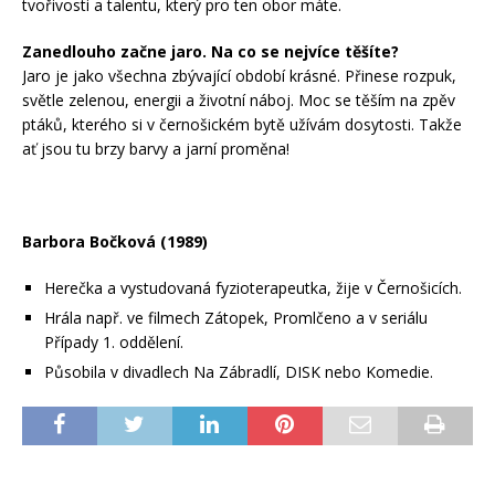
tvořivosti a talentu, který pro ten obor máte.
Zanedlouho začne jaro. Na co se nejvíce těšíte?
Jaro je jako všechna zbývající období krásné. Přinese rozpuk,
světle zelenou, energii a životní náboj. Moc se těším na zpěv
ptáků, kterého si v černošickém bytě užívám dosytosti. Takže
ať jsou tu brzy barvy a jarní proměna!
Barbora Bočková (1989)
Herečka a vystudovaná fyzioterapeutka, žije v Černošicích.
Hrála např. ve filmech Zátopek, Promlčeno a v seriálu
Případy 1. oddělení.
Působila v divadlech Na Zábradlí, DISK nebo Komedie.