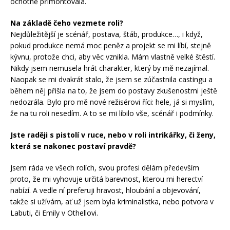
ochotně přimontovala.
Na základě čeho vezmete roli?
Nejdůležitější je scénář, postava, štáb, produkce…, i když,
pokud produkce nemá moc peněz a projekt se mi líbí, stejně
kývnu, protože chci, aby věc vznikla. Mám vlastně velké štěstí.
Nikdy jsem nemusela hrát charakter, který by mě nezajímal.
Naopak se mi dvakrát stalo, že jsem se zúčastnila castingu a
během něj přišla na to, že jsem do postavy zkušenostmi ještě
nedozrála. Bylo pro mě nové režisérovi říci: hele, já si myslím,
že na tu roli nesedím. A to se mi líbilo vše, scénář i podmínky.
Jste raději s pistolí v ruce, nebo v roli intrikářky, či ženy,
která se nakonec postaví pravdě?
Jsem ráda ve všech rolích, svou profesi dělám především
proto, že mi vyhovuje určitá barevnost, kterou mi herectví
nabízí. A vedle ní preferuji hravost, hloubání a objevování,
takže si užívám, ať už jsem byla kriminalistka, nebo potvora v
Labuti, či Emily v Othellovi.