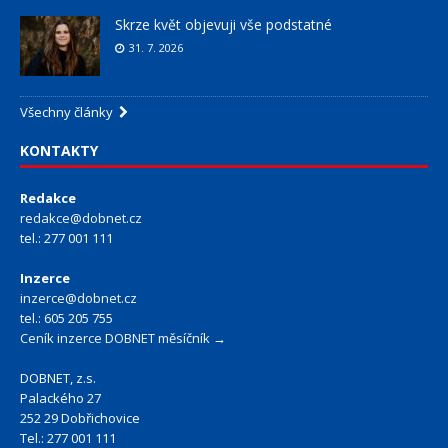
Skrze květ objevuji vše podstatné
31. 7. 2026
Všechny články
KONTAKTY
Redakce
redakce@dobnet.cz
tel.: 277 001 111
Inzerce
inzerce@dobnet.cz
tel.: 605 205 755
Ceník inzerce DOBNET měsíčník →
DOBNET, z.s.
Palackého 27
252 29 Dobřichovice
Tel.: 277 001 111