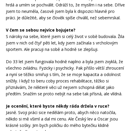
hrdá a umím se pochválit. Odráží to, že myslím i na sebe. Dříve
jsem to neuměla, časově jsem byla k dispozici hlavně pro
práci. Je důležité, aby se člověk spíše chválil, než sebemrskal.
V čem se sebou nejvíce bojujete?
S nároky na sebe, které jsem si celý život v sobě budovala. Žila
jsem v nich od čtyř pěti let, kdy jsem začínala s vrcholovým
sportem. Ale pracuji na sobě a hodně se zlepšuji.
Do 33 let jsem fungovala hodně naplno a byla jsem zvyklá, že
všechno zvládnu. Fyzicky i psychicky. Pak přišlo větší zhroucení
a nyní se těžko smiřuji s tím, že se moje kapacita a odolnost
snížily. I když to beru coby proces rehabilitace, těžko si
přiznávám, že některé věci už nejsem schopná dělat jako
předtím. Snažím se proto nebýt na sebe tak přísná, ale vlídná.
Je ocenění, které byste někdy ráda držela v ruce?
Jasně. Svoji práci sice nedělám proto, abych něco natočila,
někdo si mě všiml a dal mi cenu. Ale Český lev a Oscar jsou
krásné sošky. Jim bych poličku do mého bytečku klidně