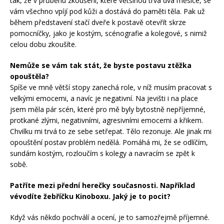
tak, že v průběhu zkoušení, které většinou trvá dva měsíce, se
vám všechno vpíjí pod kůži a dostává do paměti těla. Pak už
během představení stačí dveře k postavě otevřít skrze
pomocníčky, jako je kostým, scénografie a kolegové, s nimiž
celou dobu zkoušíte.
Nemůže se vám tak stát, že byste postavu ztěžka
opouštěla?
Spíše ve mně větší stopy zanechá role, v níž musím pracovat s
velkými emocemi, a navíc je negativní. Na jevišti i na place
jsem měla pár scén, které pro mě byly bytostně nepříjemné,
protkané zlými, negativními, agresivními emocemi a křikem.
Chvilku mi trvá to ze sebe setřepat. Tělo rezonuje. Ale jinak mi
opouštění postav problém nedělá. Pomáhá mi, že se odlíčím,
sundám kostým, rozloučím s kolegy a navracím se zpět k
sobě.
Patříte mezi přední herečky současnosti. Například
vévodíte žebříčku Kinoboxu. Jaký je to pocit?
Když vás někdo pochválí a ocení, je to samozřejmě příjemné.