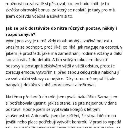
možnost na zahradě si pěstovat, co jen budu chtít. Je to
zkrátka obrovský bonus, za který se neplatí, je tady pro mě.
Jsem opravdu vděčná a užívám si to.
Jak se pak dostáváte do nitra různých postav, někdy i
rozpolcených?
Vývoj postavy je u mě vždy dlouhodobý a začíná od textu.
Snažím se pochopit, proč říká, co říká, jak reaguje na ostatní, v
jakém je prostředí, jaké má zaměstnání, rodinné vztahy a další
souvislosti až do detailů. A tím velkým fokusem dovnitř
postavy si postupně získávám větší a větší odstup, protože
zpracuji emoce, vytvořím si před sebou celou roli a nabídnu jí
ze své vnitřní výbavy co nejvíce. Díky tomu mě nepohltí, ale
naopak ji dokážu v sobě koordinovat a režírovat.
Na téma přechodů do role jsem psala bakalářku. Sama jsem
si potřebovala ujasnit, jak se stane, že jste najednou v dané
postavě. Hodně jsem se vyptávala kolegů s letitými
zkušenostmi. A dospěla jsem ke zjištění, že si nad děním na
jevišti nebo place potřebuji vytvořit kontrolu. V praxi to vypadá