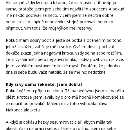
Ale stejně vždycky dojdu k tomu, že se musím cítit nejlíp já
sama, protože jsem pro sebe tím největším soudcem. A pokud
mě někdo pochválí za něco, v čem jsem se necítila dobře,
nebo co se mi úplně nepovedlo, stejně pochvalu neumím
přijmout. Vím totiž, že můj výkon měl rezervy.
Pokud mám dobrý pocit a ještě se potká s oceněním od toho,
jehož si vážím, zahřeje mě u srdce. Ovšem deset pochval
dokáže zkazit jedna negativní kritika. Vždy se na sebe rozčílím,
že si významněji beru negativní kritiku, i když pozitivních je více.
Je to zvláštním nastavením lidské mysli. Doufám, že jednoho
dne si sebe budu vážit natolik, že se mě nic nedotkne.
Kdy si vy sama řeknete: Jsem dobrá!
Pokud něčemu přijdu na kloub. Třeba nedávno jsem se naučila
plést. Protože jsem levák, bylo pro mě hodně komplikované se
to naučit od praváků. Málem mi z toho vybuchla hlava.
Nakonec ale pletu!
A když si dokážu hezky sesumírovat diář, abych měla tak
akorát času na práci i sebe, přátele a rodinu, jsem na sebe