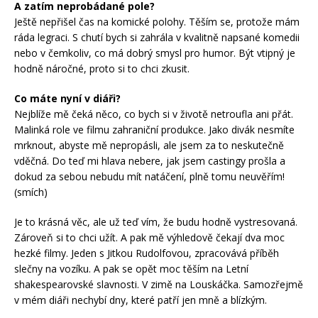
A zatím neprobádané pole?
Ještě nepřišel čas na komické polohy. Těším se, protože mám
ráda legraci. S chutí bych si zahrála v kvalitně napsané komedii
nebo v čemkoliv, co má dobrý smysl pro humor. Být vtipný je
hodně náročné, proto si to chci zkusit.
Co máte nyní v diáři?
Nejblíže mě čeká něco, co bych si v životě netroufla ani přát.
Malinká role ve filmu zahraniční produkce. Jako divák nesmíte
mrknout, abyste mě nepropásli, ale jsem za to neskutečně
vděčná. Do teď mi hlava nebere, jak jsem castingy prošla a
dokud za sebou nebudu mít natáčení, plně tomu neuvěřím!
(smích)
Je to krásná věc, ale už teď vím, že budu hodně vystresovaná.
Zároveň si to chci užít. A pak mě výhledově čekají dva moc
hezké filmy. Jeden s Jitkou Rudolfovou, zpracovává příběh
slečny na vozíku. A pak se opět moc těším na Letní
shakespearovské slavnosti. V zimě na Louskáčka. Samozřejmě
v mém diáři nechybí dny, které patří jen mně a blízkým.