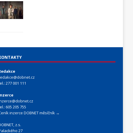
KONTAKTY
Redakce
redakce@dobnet.cz
tel.: 277 001 111
Inzerce
inzerce@dobnet.cz
tel.: 605 205 755
Ceník inzerce DOBNET měsíčník →
DOBNET, z.s.
Palackého 27