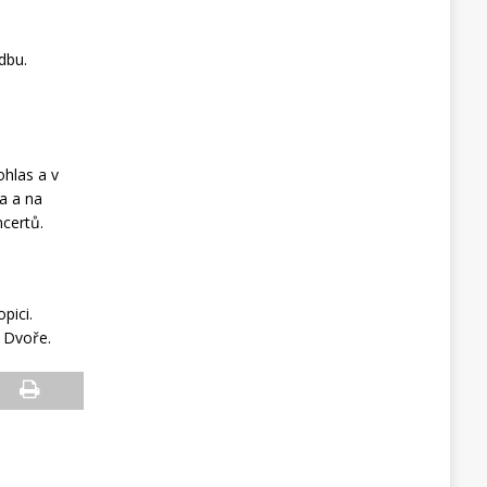
dbu.
hlas a v
a a na
certů.
pici.
 Dvoře.