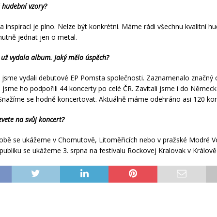
 hudební vzory?
 inspirací je plno. Nelze být konkrétní. Máme rádi všechnu kvalitní hu
utně jednat jen o metal.
 už vydala album. Jaký mělo úspěch?
 jsme vydali debutové EP Pomsta společnosti. Zaznamenalo značný o
jsme ho podpořili 44 koncerty po celé ČR. Zavítali jsme i do Německ
Snažíme se hodně koncertovat. Aktuálně máme odehráno asi 120 kon
vete na svůj koncert?
 době se ukážeme v Chomutově, Litoměřicích nebo v pražské Modré Vo
bliku se ukážeme 3. srpna na festivalu Rockovej Kralovak v Králově