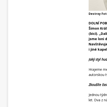
Destroy Fot
DOLNÍ POBE
Šimon Král 
(bicí). „D
jsme loni 
Navštěvuj
i jiné kape
Jaký styl hu
Hrajeme me
autorskou t
Zkoušíte čas
Jednou týdn
let. Dva z 