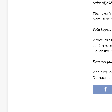
Máte nějaké
Těch vzorů a
Nemusí se n
Vaše kapela
V roce 2023
daném roce 
Slovensko. 
Kam nás poz
V nejbližší
Domácímu pu