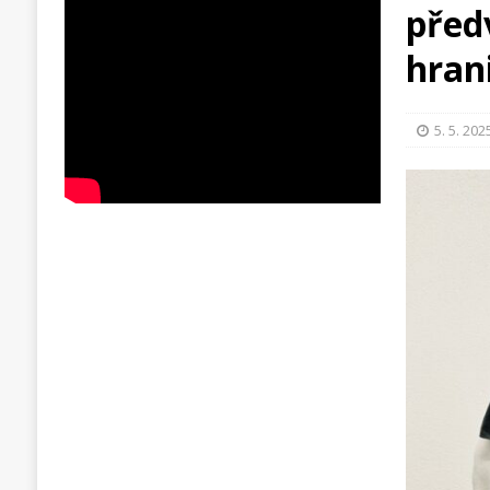
před
hran
5. 5. 202