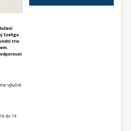
ložení
ej Szeliga
vodní trio
kem.
podporovat
áme výlučně
 16 do 19