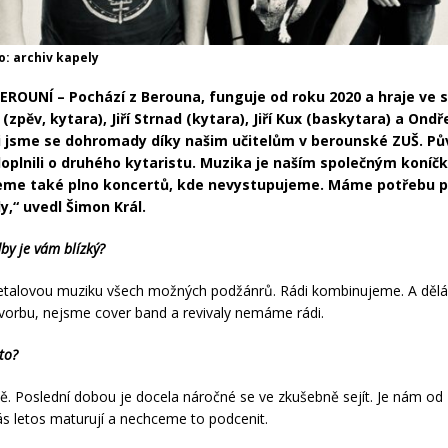
o: archiv kapely
ROUNÍ – Pochází z Berouna, funguje od roku 2020 a hraje ve s
(zpěv, kytara), Jiří Strnad (kytara), Jiří Kux (baskytara) a Ondř
ali jsme se dohromady díky našim učitelům v berounské ZUŠ. Pů
doplnili o druhého kytaristu. Muzika je naším společným koníč
eme také plno koncertů, kde nevystupujeme. Máme potřebu 
ly,“ uvedl Šimon Král.
dby je vám blízký?
talovou muziku všech možných podžánrů. Rádi kombinujeme. A děl
vorbu, nejsme cover band a revivaly nemáme rádi.
to?
ě. Poslední dobou je docela náročné se ve zkušebně sejít. Je nám od
nás letos maturují a nechceme to podcenit.