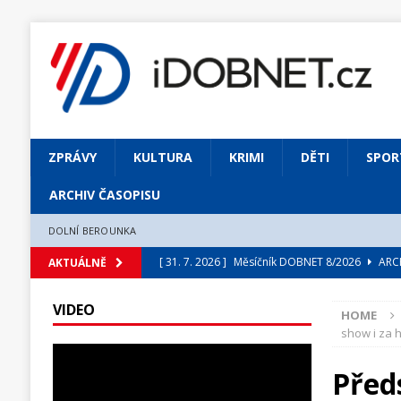
ZPRÁVY
KULTURA
KRIMI
DĚTI
SPOR
ARCHIV ČASOPISU
DOLNÍ BEROUNKA
[ 31. 7. 2026 ]
Měsíčník DOBNET 8/2026
ARCH
AKTUÁLNĚ
[ 31. 7. 2026 ]
Skrze květ objevuji vše podstatn
VIDEO
HOME
[ 31. 7. 2026 ]
Jednou Slavoj, vždycky Slavoj!
show i za 
[ 31. 7. 2026 ]
Zámek Liteň rozezní hvězdně o
Před
[ 5. 8. 2026 ]
Výjimečný zážitek: mexické belca