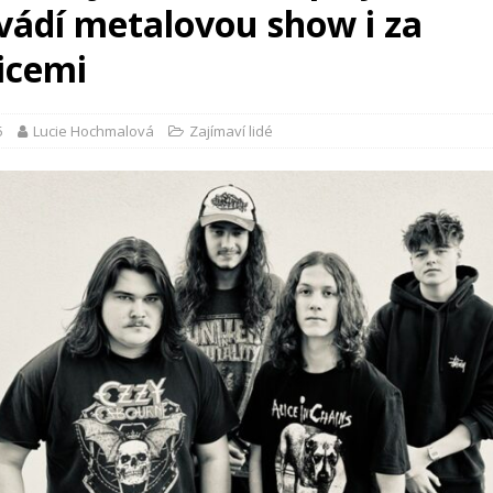
vádí metalovou show i za
icemi
5
Lucie Hochmalová
Zajímaví lidé