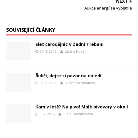
NEXT
Aukce energií se vyplatila
SOUVISEJÍCÍ ČLÁNKY
Slet čarodějnic v Zadní Třebani
27. 4. 2015
Liběna Nová
Řidiči, dejte si pozor na náledí!
17. 2. 2016
Lucie Hochmalová
Kam v létě? Na pivo! Malé pivovary v okolí
8. 7. 2016
Lucie Hochmalová