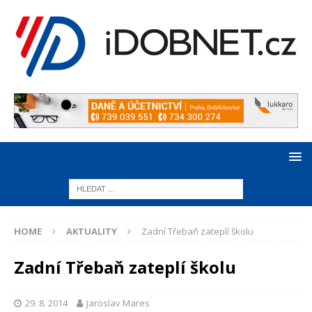
HOME
AKTUALITY
Zadní Třebaň zateplí školu
Zadní Třebaň zateplí školu
29. 8. 2014
Jaroslav Mares