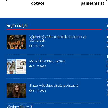
dotace
pamětní list
NEJČTENĚJŠÍ
Výjimečný zážitek: mexické belcanto ve
Všenorech
5. 8. 2026
Měsíčník DOBNET 8/2026
31. 7. 2026
Skrze květ objevuji vše podstatné
31. 7. 2026
Všechny články