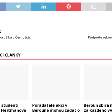
S
á válka v Černošicích
Podpořte rekor
ÍCÍ ČLÁNKY
 studenti
Pořadatelé akcí v
Beroun sbírá
 v Hejtmanově
Berouně mohou žádat o
za každého v