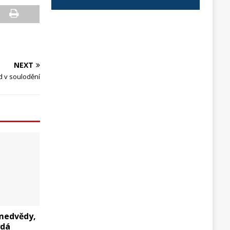
NEXT
d v soulodění
 medvědy,
ydá