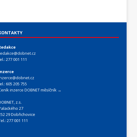
KONTAKTY
Redakce
redakce@dobnet.cz
tel.: 277 001 111
Inzerce
inzerce@dobnet.cz
tel.: 605 205 755
Ceník inzerce DOBNET měsíčník →
DOBNET, z.s.
Palackého 27
252 29 Dobřichovice
Tel.: 277 001 111