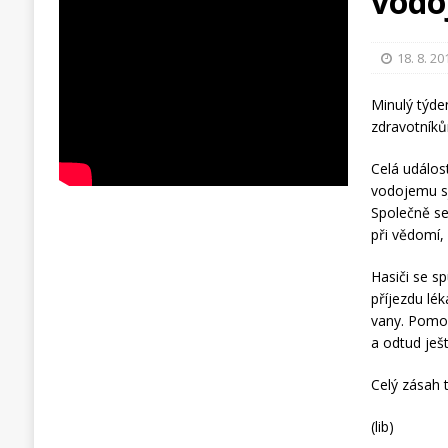
vod
18. 8. 20
Minulý týd
zdravotníků
Celá událos
vodojemu sje
Společně se
při vědomí, 
Hasiči se sp
příjezdu lé
vany. Pomoc
a odtud ješ
Celý zásah t
(lib)