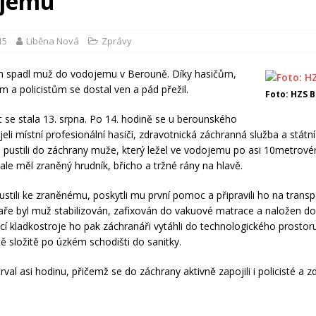
ojemu
15
Liběna Nová
Zprávy
en spadl muž do vodojemu v Berouně. Díky hasičům,
m a policistům se dostal ven a pád přežil.
Foto: HZS 
t se stala 13. srpna. Po 14. hodině se u berounského
li místní profesionální hasiči, zdravotnická záchranná služba a státní 
 pustili do záchrany muže, který ležel ve vodojemu po asi 10metrové
ale měl zraněný hrudník, břicho a tržné rány na hlavě.
ustili ke zraněnému, poskytli mu první pomoc a připravili ho na transp
kaře byl muž stabilizován, zafixován do vakuové matrace a naložen do
í kladkostroje ho pak záchranáři vytáhli do technologického prosto
tě složitě po úzkém schodišti do sanitky.
rval asi hodinu, přičemž se do záchrany aktivně zapojili i policisté a zd