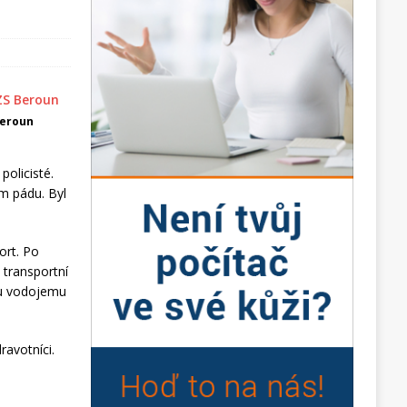
Beroun
policisté.
m pádu. Byl
ort. Po
 transportní
ru vodojemu
ravotníci.