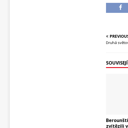
PREVIOU
Druhá světov
SOUVISEJ
Berounští
zvítězili