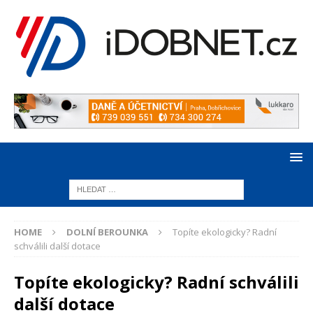
HOME
DOLNÍ BEROUNKA
Topíte ekologicky? Radní
schválili další dotace
Topíte ekologicky? Radní schválili
další dotace