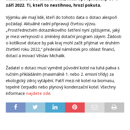
září 2022. Ti, kteří to nestihnou, hrozí pokuta.
Výjimku ale mají lidé, kteří do tohoto data o dotaci alespoň
požádají. Aktuálně radní připravují čtvrtou výzvu.
„Prostřednictvím dotazníkového šetření nyní zjišťujeme, jaký
je mezi veřejností o zmíněný dotační program zájem. Žádosti
o kotlíkové dotace by pak kraj mohl začít přijímat ve druhém
čtvrtletí roku 2022,“ předeslal náměstek pro oblast financí,
dotací a inovací Věslav Michalik.
Žadatel o dotaci musí vyměnit původní kotel na tuhá paliva s
ručním přikládáním (maximálně 1. nebo 2. emisní třídy) za
ekologický zdroj vytápění. Patří mezi ně kotel na biomasu,
tepelné čerpadlo nebo plynový kondenzační kotel. Všechny
informace
najdete zde
.