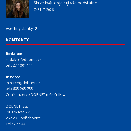
Skrze květ objevuji vše podstatné
31. 7. 2026
Všechny články
KONTAKTY
Redakce
redakce@dobnet.cz
tel.: 277 001 111
Inzerce
inzerce@dobnet.cz
tel.: 605 205 755
Ceník inzerce DOBNET měsíčník →
DOBNET, z.s.
Palackého 27
252 29 Dobřichovice
Tel.: 277 001 111