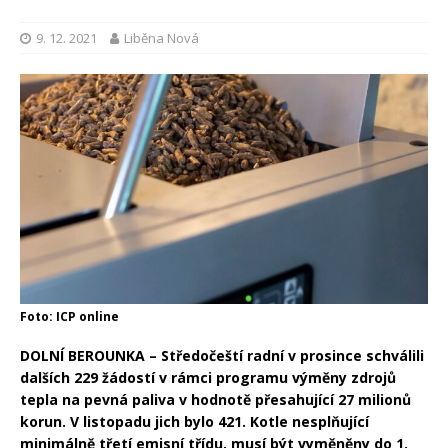
9. 12. 2021
Liběna Nová
Foto: ICP online
DOLNÍ BEROUNKA – Středočeští radní v prosince schválili
dalších 229 žádostí v rámci programu výměny zdrojů
tepla na pevná paliva v hodnotě přesahující 27 milionů
korun. V listopadu jich bylo 421. Kotle nesplňující
minimálně třetí emisní třídu, musí být vyměněny do 1.