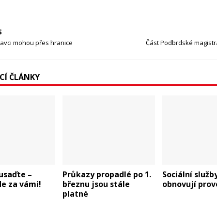
S
ravci mohou přes hranice
Část Podbrdské magistr
ÍCÍ ČLÁNKY
usaďte –
Průkazy propadlé po 1.
Sociální služb
de za vámi!
březnu jsou stále
obnovují prov
platné