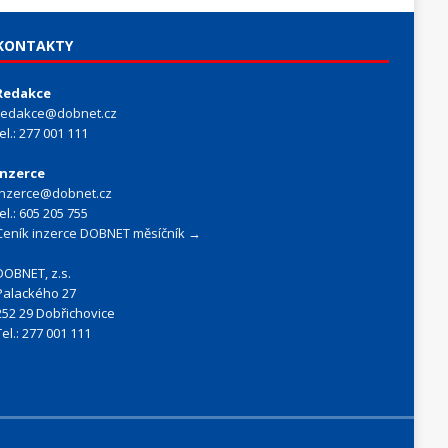
KONTAKTY
Redakce
redakce@dobnet.cz
tel.: 277 001 111
Inzerce
inzerce@dobnet.cz
tel.: 605 205 755
Ceník inzerce DOBNET měsíčník →
DOBNET, z.s.
Palackého 27
252 29 Dobřichovice
Tel.: 277 001 111