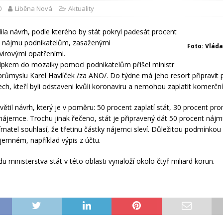
0
Liběna Nová
Aktuality
lila návrh, podle kterého by stát pokryl padesát procent
 nájmu podnikatelům, zasaženými
Foto: Vláda
virovými opatřeními.
řípkem do mozaiky pomoci podnikatelům přišel ministr
růmyslu Karel Havlíček /za ANO/. Do týdne má jeho resort připravit
ch, kteří byli odstaveni kvůli koronaviru a nemohou zaplatit komerčn
ětil návrh, který je v poměru: 50 procent zaplatí stát, 30 procent pro
nájemce. Trochu jinak řečeno, stát je připravený dát 50 procent nájm
ímatel souhlasí, že třetinu částky nájemci sleví. Důležitou podmínkou
jemném, například výpis z účtu.
 ministerstva stát v této oblasti vynaloží okolo čtyř miliard korun.