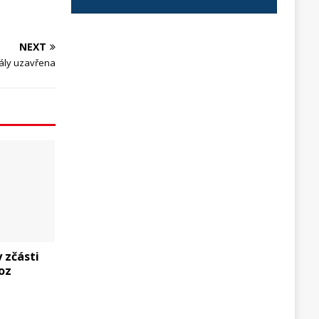
NEXT
ály uzavřena
y zčásti
oz