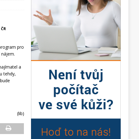
 ČR
 program pro
í nájem.
najímatel a
u tehdy,
 bude
(lib)