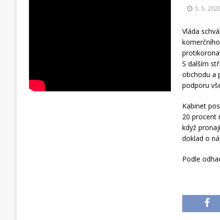
5. 5. 202
Vláda schvá
komerčního
protikorona
S dalším st
obchodu a p
podporu vše
Kabinet posv
20 procent 
když pronaj
doklad o ná
Podle odhadu