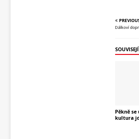
PREVIOU
Dálkoví dop
SOUVISEJ
Pěkně se 
kultura j