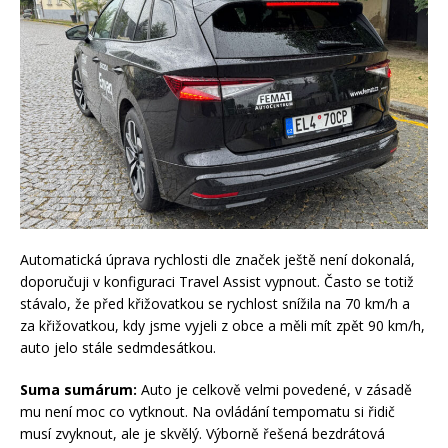
Automatická úprava rychlosti dle značek ještě není dokonalá,
doporučuji v konfiguraci Travel Assist vypnout. Často se totiž
stávalo, že před křižovatkou se rychlost snížila na 70 km/h a
za křižovatkou, kdy jsme vyjeli z obce a měli mít zpět 90 km/h,
auto jelo stále sedmdesátkou.
Suma sumárum:
Auto je celkově velmi povedené, v zásadě
mu není moc co vytknout. Na ovládání tempomatu si řidič
musí zvyknout, ale je skvělý. Výborně řešená bezdrátová