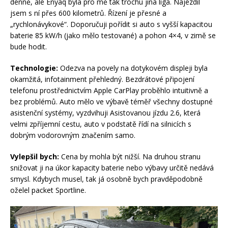
denně, ale Enyaq byla pro mě tak trochu jiná liga. Najezdil
jsem s ní přes 600 kilometrů. Řízení je přesné a
„rychlonávykové“. Doporučuji pořídit si auto s vyšší kapacitou
baterie 85 kW/h (jako mělo testované) a pohon 4×4, v zimě se
bude hodit.
Technologie:
Odezva na povely na dotykovém displeji byla
okamžitá, infotainment přehledný. Bezdrátové připojení
telefonu prostřednictvím Apple CarPlay proběhlo intuitivně a
bez problémů. Auto mělo ve výbavě téměř všechny dostupné
asistenční systémy, vyzdvihuji Asistovanou jízdu 2.6, která
velmi zpříjemní cestu, auto v podstatě řídí na silnicích s
dobrým vodorovným značením samo.
Vylepšil bych:
Cena by mohla být nižší. Na druhou stranu
snižovat ji na úkor kapacity baterie nebo výbavy určitě nedává
smysl. Kdybych musel, tak já osobně bych pravděpodobně
oželel packet Sportline.