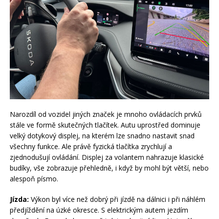
Narozdíl od vozidel jiných značek je mnoho ovládacích prvků
stále ve formě skutečných tlačítek. Autu uprostřed dominuje
velký dotykový displej, na kterém lze snadno nastavit snad
všechny funkce. Ale právě fyzická tlačítka zrychlují a
zjednodušují ovládání. Displej za volantem nahrazuje klasické
budíky, vše zobrazuje přehledně, i když by mohl být větší, nebo
alespoň písmo.
Jízda:
Výkon byl více než dobrý při jízdě na dálnici i při náhlém
předjíždění na úzké okresce. S elektrickým autem jezdím