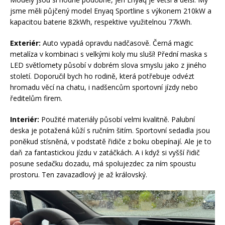
jsme měli půjčený model Enyaq Sportline s výkonem 210kW a
kapacitou baterie 82kWh, respektive využitelnou 77kWh.
Exteriér:
Auto vypadá opravdu nadčasově. Černá magic
metalíza v kombinaci s velkými koly mu sluší! Přední maska s
LED světlomety působí v dobrém slova smyslu jako z jiného
století. Doporučil bych ho rodině, která potřebuje odvézt
hromadu věcí na chatu, i nadšencům sportovní jízdy nebo
ředitelům firem.
Interiér:
Použité materiály působí velmi kvalitně. Palubní
deska je potažená kůží s ručním šitím. Sportovní sedadla jsou
poněkud stísněná, v podstatě řidiče z boku obepínají. Ale je to
daň za fantastickou jízdu v zatáčkách. A i když si vyšší řidič
posune sedačku dozadu, má spolujezdec za ním spoustu
prostoru. Ten zavazadlový je až královský.