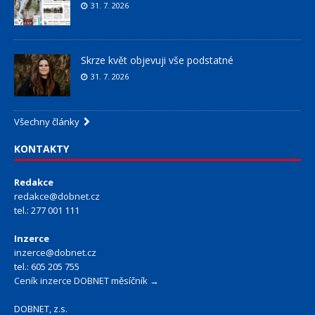
31. 7. 2026
Skrze květ objevuji vše podstatné
31. 7. 2026
Všechny články
KONTAKTY
Redakce
redakce@dobnet.cz
tel.: 277 001 111
Inzerce
inzerce@dobnet.cz
tel.: 605 205 755
Ceník inzerce DOBNET měsíčník →
DOBNET, z.s.