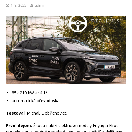
1. 8. 2025
admin
85x 210 kW 4×4 1°
automatická převodovka
Testoval
: Michal, Dobřichovice
První dojem:
Škoda nabízí elektrické modely Enyaq a Elroq.
Modely jsou si hodně podobné, jen Enyaq je větší a delší. My