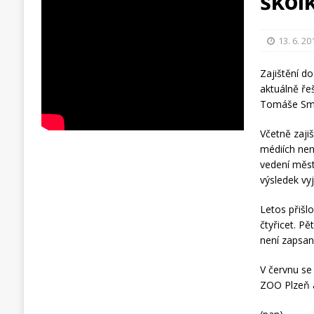
škol
13. 6. 20
Zajištění do
aktuálně řeš
Tomáše Smrč
Včetně zaji
médiích nen
vedení měst
výsledek vy
Letos přišl
čtyřicet. Pě
není zapsaná
V červnu se
ZOO Plzeň a