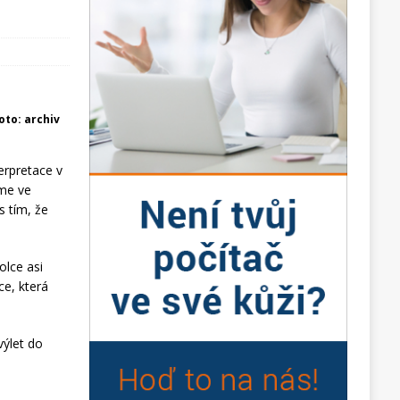
foto: archiv
erpretace v
sme ve
s tím, že
olce asi
ce, která
výlet do