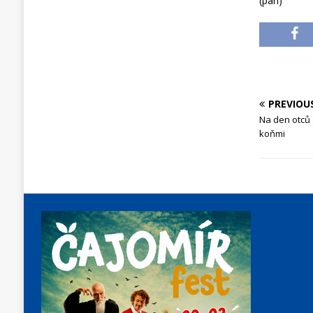
(pan)
PREVIOU
Na den otců
koňmi