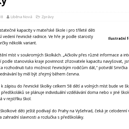
ky
18
Liběna Nová
Zprávy
statečné kapacity v mateřské škole i pro tříleté děti
í vedení řevnické radnice. Ve hře je podle starosty
Ilustrační 
ky několik variant.
štění míst v soukromých školkách. „Ačkoliv přes různé informace a int
í podle stanoviska kraje povinnost zřizovatele kapacitu navyšovat, j
a rozhodnuti tuto možnost řevnickým rodičům dát,“ potvrdil Smrčka 
jednávání by měl být zřejmý během června.
o k zápisu do řevnické školky celkem 58 dětí a volných míst bude ve šk
t předškoláků se plánuje individuální vzdělávání doma nebo v jiné škol
 v rejstříku škol.
 školkové děti ještě podívají do Prahy na Vyšehrad, čeká je celodenní 
 zahradní slavnosti a rozlučka s předškoláky.