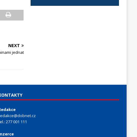
NEXT
inami jednat
KONTAKTY
Redakce
redakce@dobnet.cz
tel.: 277 001 111
Inzerce