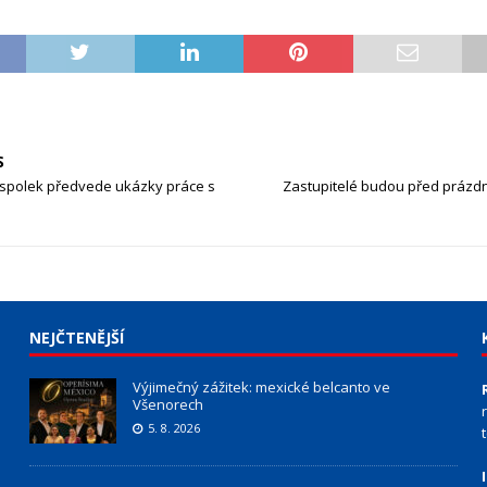
S
 spolek předvede ukázky práce s
Zastupitelé budou před prázdn
NEJČTENĚJŠÍ
Výjimečný zážitek: mexické belcanto ve
Všenorech
5. 8. 2026