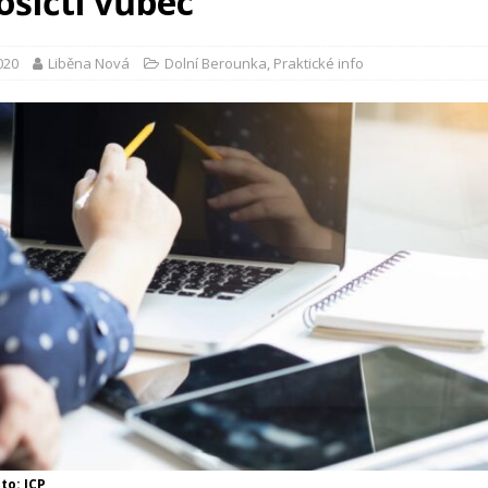
ošičtí vůbec
2020
Liběna Nová
Dolní Berounka
,
Praktické info
oto: ICP