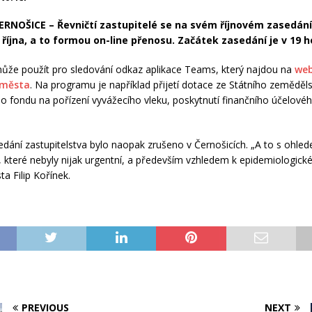
ERNOŠICE – Řevničtí zastupitelé se na svém říjnovém zasedání 
. října, a to formou on-line přenosu. Začátek zasedání je v 19 h
ůže použít pro sledování odkaz aplikace Teams, který najdou na
web
 města
. Na programu je například přijetí dotace ze Státního zemědě
ho fondu na pořízení vyvážecího vleku, poskytnutí finančního účelové
edání zastupitelstva bylo naopak zrušeno v Černošicích. „A to s ohle
 které nebyly nijak urgentní, a především vzhledem k epidemiologické 
ta Filip Kořínek.
PREVIOUS
NEXT