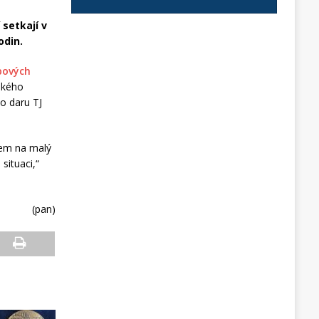
setkají v
odin.
ových
lského
ho daru TJ
dem na malý
situaci,“
(pan)