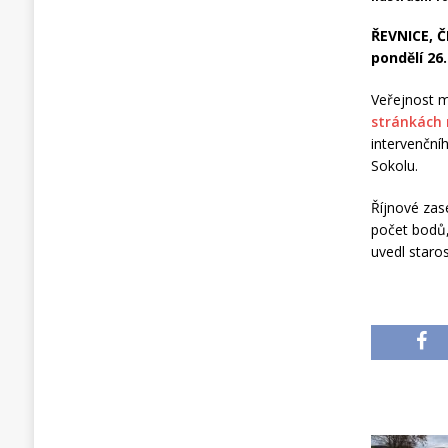
ŘEVNICE, Č
pondělí 26
Veřejnost m
stránkách
intervenční
Sokolu.
Říjnové zas
počet bodů,
uvedl staros