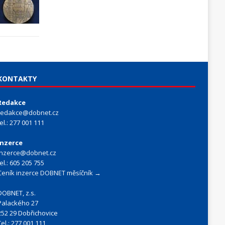
KONTAKTY
Redakce
redakce@dobnet.cz
tel.: 277 001 111
Inzerce
inzerce@dobnet.cz
tel.: 605 205 755
Ceník inzerce DOBNET měsíčník →
DOBNET, z.s.
Palackého 27
252 29 Dobřichovice
Tel.: 277 001 111