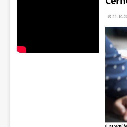
Čern
21. 10. 
Ilustrační f