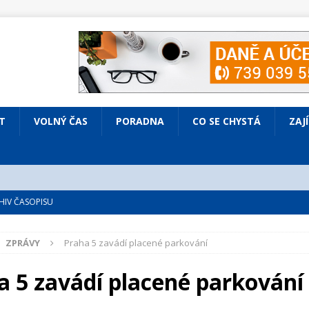
T
VOLNÝ ČAS
PORADNA
CO SE CHYSTÁ
ZAJ
IV ČASOPISU
é
ZAJÍMAVÍ LIDÉ
ZPRÁVY
Praha 5 zavádí placené parkování
VOLNÝ ČAS
bsazená Prodaná nevěsta
KULTURA
a 5 zavádí placené parkování
nto ve Všenorech
KULTURA