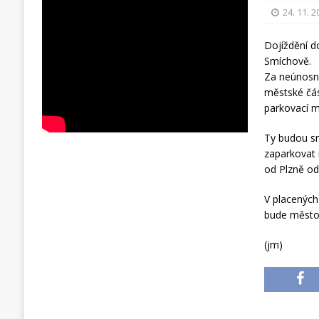
24. 11. 
Dojíždění d
Smíchově.
Za neúnosno
městské část
parkovací m
Ty budou sm
zaparkovat 
od Plzně od
V placených
bude město 
(jm)