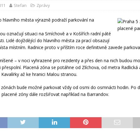
2011
Stefan
Zprávy
o hlavního města výrazně podraží parkování na
u označují situaci na Smíchově a v Košířích radní páté
i. Lidé dojíždějící do hlavního města za prací obsazují
ísta místním. Radnice proto v příštím roce definitivně zavede parkova
íšené – v noci vyhrazené pro rezidenty a přes den na nich budou mo
i přespolní. Placená zóna se potáhne od Zlíchova, od metra Radlická
 Kavalírky až ke hranici Malou stranou.
 zónách bude možné parkovat vždy od osmi do osmnácti hodin. Po d
placené zóny dále rozšiřovat například na Barrandov.