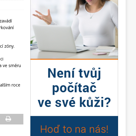
cí zóny.
ci
 a ve směru
alším roce