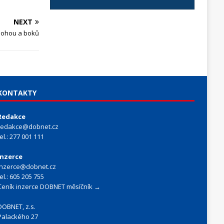
NEXT
 nohou a boků
KONTAKTY
Redakce
redakce@dobnet.cz
tel.: 277 001 111
Inzerce
inzerce@dobnet.cz
tel.: 605 205 755
Ceník inzerce DOBNET měsíčník →
DOBNET, z.s.
Palackého 27