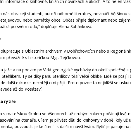
lní informace o knihovně, knižních novinkách a akcích. A to nejen vlas
 nás obracejí studenti, autoři odborné literatury, novináři. Většinou 
etajevovou nebo památky obce. Občas přijde diplomant nebo zájemce
 pátrá po svém rodu,“ doplňuje Alena Sahánková.
e
polupracuje s Oblastním archivem v Dobřichovicích nebo s Regioná
Tam převážně s historičkou Mgr. Tejčkovou.
na jaře a na podzim pořádá geologické vycházky do okolí společně 
 Stehlíkem. Ty se díky panu Stehlíkovi těší velké oblibě. Lidé se ptají 
de další exkurze, nechtějí o ni přijít. Proto pozor: ta nejbližší se usku
avede až do Posázaví.
a rytíře
 a s mateřskou školou ve Všenorech už druhým rokem pořádají květn
sování na čtenáře. Cílem je přivést děti do knihovny v době, kdy už 
menka, povzbudit je ke čtení i k dalším návštěvám. Rytíř je pasuje na