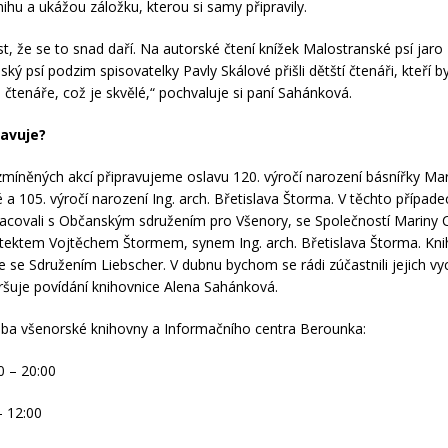
ihu a ukážou záložku, kterou si samy připravily.
, že se to snad daří. Na autorské čtení knížek Malostranské psí jaro
ký psí podzim spisovatelky Pavly Skálové přišli dětští čtenáři, kteří byl
 čtenáře, což je skvělé,“ pochvaluje si paní Sahánková.
ravuje?
zmíněných akcí připravujeme oslavu 120. výročí narození básnířky Ma
 a 105. výročí narození Ing. arch. Břetislava Štorma. V těchto přípa
racovali s Občanským sdružením pro Všenory, se Společností Mariny 
hitektem Vojtěchem Štormem, synem Ing. arch. Břetislava Štorma. Kn
e se Sdružením Liebscher. V dubnu bychom se rádi zúčastnili jejich v
vršuje povídání knihovnice Alena Sahánková.
ba všenorské knihovny a Informačního centra Berounka:
0 – 20:00
– 12:00