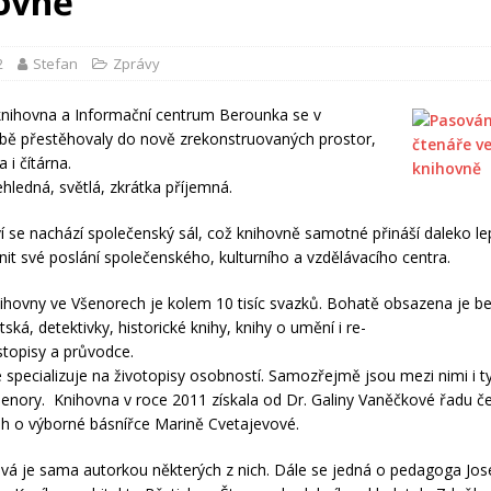
ovně
2
Stefan
Zprávy
knihovna a Informační centrum Berounka se v
bě přestěhovaly do nově zrekonstruovaných prostor,
 i čítárna.
ehledná, světlá, zkrátka příjemná.
í se nachází společenský sál, což knihovně samotné přináší daleko le
nit své poslání společenského, kulturního a vzdělávacího centra.
ihovny ve Všenorech je kolem 10 tisíc svazků. Bohatě obsazena je be
ětská, detektivky, historické knihy, knihy o umění i re-
estopisy a průvodce.
 specializuje na životopisy osobností. Samozřejmě jsou mezi nimi i ty
šenory. Knihovna v roce 2011 získala od Dr. Galiny Vaněčkové řadu č
nih o výborné básnířce Marině Cvetajevové.
vá je sama autorkou některých z nich. Dále se jedná o pedagoga Jos