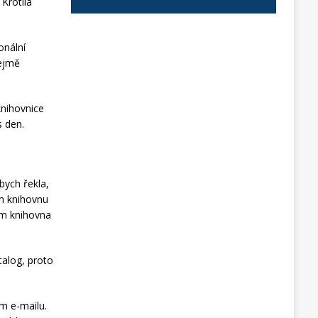
Krotila
onální
řejmě
knihovnice
s den.
bych řekla,
em knihovnu
jim knihovna
talog, proto
m e-mailu.