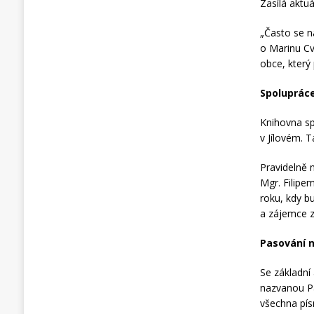
Zasílá aktuá
„Často se na
o Marinu Cv
obce, který
Spoluprác
Knihovna s
v Jílovém. 
Pravidelně 
Mgr. Filipem
roku, kdy bu
a zájemce z
Pasování n
Se základní
nazvanou Pa
všechna pís