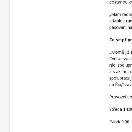
dostanou kn
„Mám radost
a Malostrans
pasováni na
Co se přip
„Kromě již 
Cvetajevové
rádi spolup
a s ak. arc
spolupracuj
na Říp,“ za
Provozní do
Středa 14:0
Pátek 9:00 