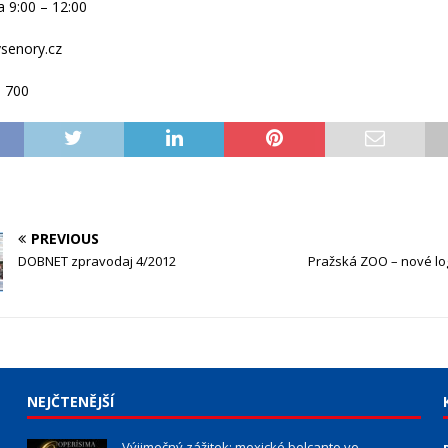
 9:00 – 12:00
senory.cz
3 700
PREVIOUS
DOBNET zpravodaj 4/2012
Pražská ZOO – nové lo
NEJČTENĚJŠÍ
Výjimečný zážitek: mexické belcanto ve