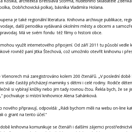
rla Kosíka, architekta Břetislava Štorma, hudebního skladatele Zdeňka 
polka, Dobřichovická polka), básníka Vladimíra Holana.
upena je také regionální literatura. Knihovna archivuje publikace, regi
avodaje, další periodika vydávaná okolními městy a obcemi a samoz
pravodaj. Má ve svém fondu též filmy o historii obce.
 mohou využít internetového připojení. Od září 2011 tu působí vedle 
kové rovněž paní Jitka Štechová, což umožnilo otevřít knihovnu i pře
 Všenorech má zaregistrováno kolem 200 čtenářů. „V poslední době 
m stále častěji přicházejí maminky s dětmi i celé rodiny. Rodiče dět
lečně si vybírají knížky nebo jim tady rovnou čtou. Řekla bych, že se 
í,“ pochvaluje si místní knihovnice Alena Sahánková.
o nového připravují, odpovídá: „Rádi bychom měli na webu on-line ka
i o grant na tento účel.“
době knihovna komunikuje se čtenáři i dalšími zájemci prostřednictví