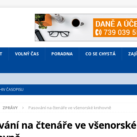
T
VOLNÝ ČAS
PORADNA
CO SE CHYSTÁ
ZAJ
IV ČASOPISU
é
ZAJÍMAVÍ LIDÉ
ZPRÁVY
Pasování na čtenáře ve všenorské knihovně
VOLNÝ ČAS
bsazená Prodaná nevěsta
KULTURA
vání na čtenáře ve všenorské
nto ve Všenorech
KULTURA