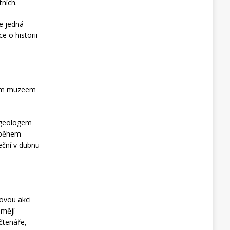
tních.
se jedná
 o historii
lním muzeem
s geologem
i během
teční v dubnu
ovou akci
umějí
 čtenáře,