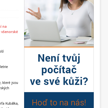
pší
letrie
, které jsou
eských
efa Kubálka,