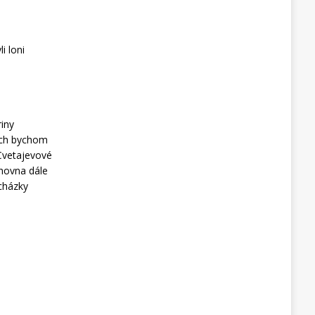
i loni
riny
dech bychom
Cvetajevové
ihovna dále
ycházky