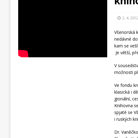
knih
2. 4. 201
Všenorská 
nedávné do
kam se vešla
Je větší, př
V sousedstv
možnosti pl
Ve fondu kn
klasická i d
gionální, c
Knihovna se
spjaté se V
i ruských k
Dr. Vaněčko