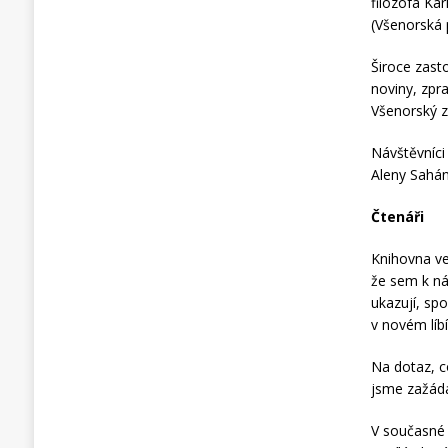
filozofa Ka
(Všenorská 
Široce zasto
noviny, zpr
Všenorský z
Návštěvníci
Aleny Sahán
Čtenáři
Knihovna ve
že sem k ná
ukazují, spo
v novém líb
Na dotaz, c
jsme zažádal
V současné 