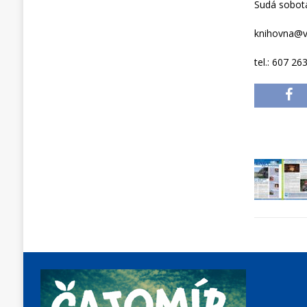
Sudá sobota
knihovna@v
tel.: 607 26