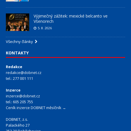
Výjimečný zážitek: mexické belcanto ve
Všenorech
5. 8. 2026
Všechny články
KONTAKTY
Redakce
redakce@dobnet.cz
tel.: 277 001 111
Inzerce
inzerce@dobnet.cz
tel.: 605 205 755
Ceník inzerce DOBNET měsíčník →
DOBNET, z.s.
Palackého 27
252 29 Dobřichovice