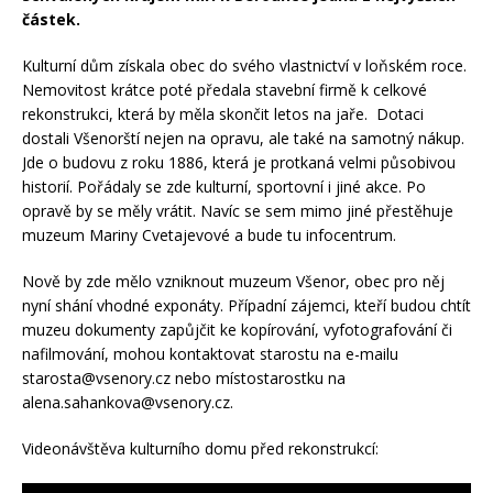
částek.
Kulturní dům získala obec do svého vlastnictví v loňském roce.
Nemovitost krátce poté předala stavební firmě k celkové
rekonstrukci, která by měla skončit letos na jaře. Dotaci
dostali Všenorští nejen na opravu, ale také na samotný nákup.
Jde o budovu z roku 1886, která je protkaná velmi působivou
historií. Pořádaly se zde kulturní, sportovní i jiné akce. Po
opravě by se měly vrátit. Navíc se sem mimo jiné přestěhuje
muzeum Mariny Cvetajevové a bude tu infocentrum.
Nově by zde mělo vzniknout muzeum Všenor, obec pro něj
nyní shání vhodné exponáty. Případní zájemci, kteří budou chtít
muzeu dokumenty zapůjčit ke kopírování, vyfotografování či
nafilmování, mohou kontaktovat starostu na e-mailu
starosta@vsenory.cz nebo místostarostku na
alena.sahankova@vsenory.cz.
Videonávštěva kulturního domu před rekonstrukcí: