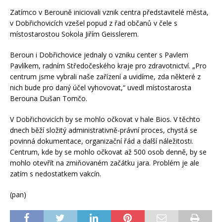
Zatímco v Berouně iniciovali vznik centra představitelé města,
v Dobřichovicích vzešel popud z řad občanů v čele s
místostarostou Sokola Jiřím Geisslerem.
Beroun i Dobřichovice jednaly o vzniku center s Pavlem
Pavlíkem, radním Středočeského kraje pro zdravotnictví. „Pro
centrum jsme vybrali naše zařízení a uvidíme, zda některé z
nich bude pro daný účel vyhovovat,“ uvedl místostarosta
Berouna Dušan Tomčo.
V Dobřichovicích by se mohlo očkovat v hale Bios. V těchto
dnech běží složitý administrativně-právní proces, chystá se
povinná dokumentace, organizační řád a další náležitosti.
Centrum, kde by se mohlo očkovat až 500 osob denně, by se
mohlo otevřít na zmiňovaném začátku jara. Problém je ale
zatím s nedostatkem vakcín.
(pan)