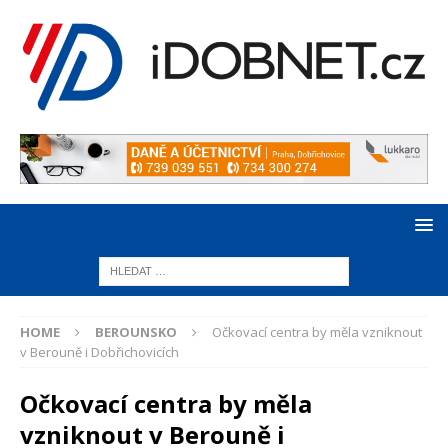
HOME
BEROUNSKO
Očkovací centra by měla vzniknout
v Berouně i Dobřichovicích
Očkovací centra by měla
vzniknout v Berouně i