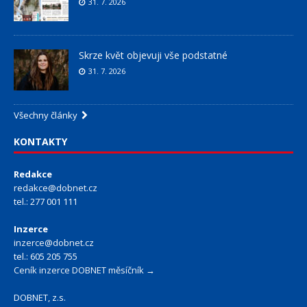
31. 7. 2026
Skrze květ objevuji vše podstatné
31. 7. 2026
Všechny články
KONTAKTY
Redakce
redakce@dobnet.cz
tel.: 277 001 111
Inzerce
inzerce@dobnet.cz
tel.: 605 205 755
Ceník inzerce DOBNET měsíčník →
DOBNET, z.s.