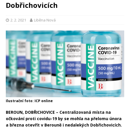
Dobřichovicích
2. 2. 2021
Liběna Nová
Ilustrační foto: ICP online
BEROUN, DOBŘICHOVICE – Centralizovaná místa na
očkování proti covidu-19 by se mohla na přelomu února
a března otevřít v Berouně i nedalekých Dobřichovicích.