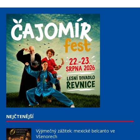
NEJČTENĚJŠÍ
Výjimečný zážitek: mexické belcanto ve
Všenorech