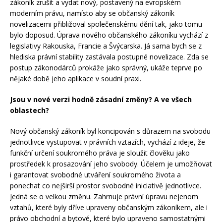
zákoník zrušit a vydat nový, postavený na evropském
moderním právu, namísto aby se občanský zákoník
novelizacemi přibližoval společenskému dění tak, jako tomu
bylo doposud. Úprava nového občanského zákoníku vychází z
legislativy Rakouska, Francie a Švýcarska. Já sama bych se z
hlediska právní stability zastávala postupné novelizace. Zda se
postup zákonodárců prokáže jako správný, ukáže teprve po
nějaké době jeho aplikace v soudní praxi.
Jsou v nové verzi hodně zásadní změny? A ve všech
oblastech?
Nový občanský zákoník byl koncipován s důrazem na svobodu
jednotlivce vystupovat v právních vztazích, vychází z ideje, že
funkční určení soukromého práva je sloužit člověku jako
prostředek k prosazování jeho svobody. Účelem je umožňovat
i garantovat svobodné utváření soukromého života a
ponechat co nejširší prostor svobodné iniciativě jednotlivce.
Jedná se o velkou změnu. Zahrnuje právní úpravu nejenom
vztahů, které byly dříve upraveny občanským zákoníkem, ale i
právo obchodní a bytové, které bylo upraveno samostatnými