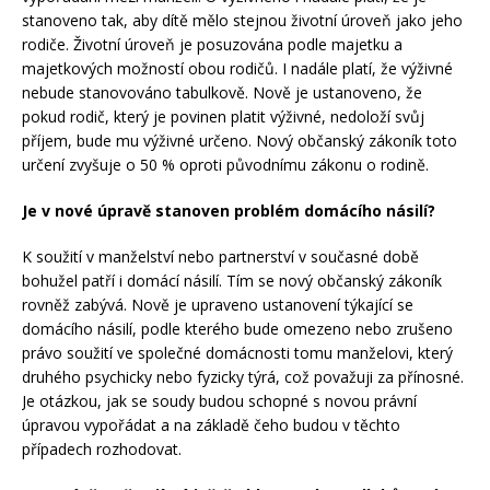
stanoveno tak, aby dítě mělo stejnou životní úroveň jako jeho
rodiče. Životní úroveň je posuzována podle majetku a
majetkových možností obou rodičů. I nadále platí, že výživné
nebude stanovováno tabulkově. Nově je ustanoveno, že
pokud rodič, který je povinen platit výživné, nedoloží svůj
příjem, bude mu výživné určeno. Nový občanský zákoník toto
určení zvyšuje o 50 % oproti původnímu zákonu o rodině.
Je v nové úpravě stanoven problém domácího násilí?
K soužití v manželství nebo partnerství v současné době
bohužel patří i domácí násilí. Tím se nový občanský zákoník
rovněž zabývá. Nově je upraveno ustanovení týkající se
domácího násilí, podle kterého bude omezeno nebo zrušeno
právo soužití ve společné domácnosti tomu manželovi, který
druhého psychicky nebo fyzicky týrá, což považuji za přínosné.
Je otázkou, jak se soudy budou schopné s novou právní
úpravou vypořádat a na základě čeho budou v těchto
případech rozhodovat.