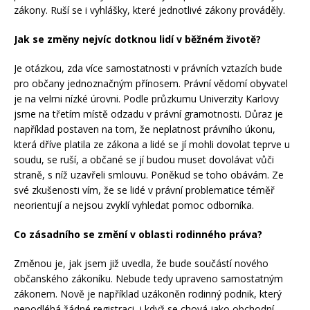
zákony. Ruší se i vyhlášky, které jednotlivé zákony prováděly.
Jak se změny nejvíc dotknou lidí v běžném životě?
Je otázkou, zda více samostatnosti v právních vztazích bude
pro občany jednoznačným přínosem. Právní vědomí obyvatel
je na velmi nízké úrovni. Podle průzkumu Univerzity Karlovy
jsme na třetím místě odzadu v právní gramotnosti. Důraz je
například postaven na tom, že neplatnost právního úkonu,
která dříve platila ze zákona a lidé se jí mohli dovolat teprve u
soudu, se ruší, a občané se jí budou muset dovolávat vůči
straně, s níž uzavřeli smlouvu. Poněkud se toho obávám. Ze
své zkušenosti vím, že se lidé v právní problematice téměř
neorientují a nejsou zvyklí vyhledat pomoc odborníka.
Co zásadního se změní v oblasti rodinného práva?
Změnou je, jak jsem již uvedla, že bude součástí nového
občanského zákoníku. Nebude tedy upraveno samostatným
zákonem. Nově je například uzákoněn rodinný podnik, který
nepodléhá žádné registraci, i když se chová jako obchodní