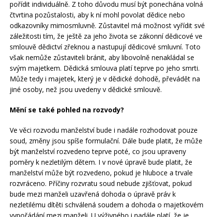
pořídit individuálně. Z toho důvodu musí být ponechána volná
čtvrtina pozůstalosti, aby k ní mohl povolat dědice nebo
odkazovníky mimosmluvně. Zůstavitel má možnost vyřídit své
záležitosti tím, že ještě za jeho života se zákonní dědicové ve
smlouvě dědictví zřeknou a nastupují dědicové smluvní. Toto
však nemůže zůstaviteli bránit, aby libovolně nenakládal se
svým majetkem. Dědická smlouva platí teprve po jeho smrti.
Může tedy i majetek, který je v dědické dohodě, převádět na
jiné osoby, než jsou uvedeny v dědické smlouvě.
Mění se také pohled na rozvody?
Ve věci rozvodu manželství bude i nadále rozhodovat pouze
soud, změny jsou spíše formulační. Dále bude platit, že může
být manželství rozvedeno teprve poté, co jsou upraveny
poměry k nezletilým dětem. I v nové úpravě bude platit, že
manželství může být rozvedeno, pokud je hluboce a trvale
rozvráceno. Příčiny rozvratu soud nebude zjišťovat, pokud
bude mezi manželi uzavřená dohoda o úpravě práv k
nezletilému dítěti schválená soudem a dohoda o majetkovém
vypořádání mezi manželi. U výživného i nadále platí, že je