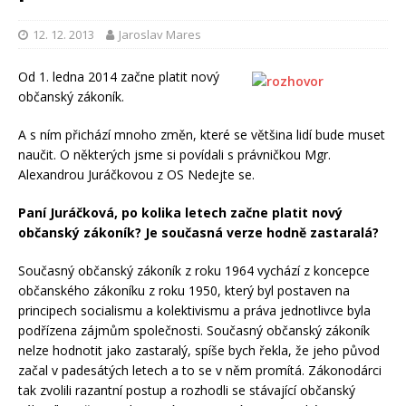
12. 12. 2013
Jaroslav Mares
Od 1. ledna 2014 začne platit nový
občanský zákoník.
A s ním přichází mnoho změn, které se většina lidí bude muset
naučit. O některých jsme si povídali s právničkou Mgr.
Alexandrou Juráčkovou z OS Nedejte se.
Paní Juráčková, po kolika letech začne platit nový
občanský zákoník? Je současná verze hodně zastaralá?
Současný občanský zákoník z roku 1964 vychází z koncepce
občanského zákoníku z roku 1950, který byl postaven na
principech socialismu a kolektivismu a práva jednotlivce byla
podřízena zájmům společnosti. Současný občanský zákoník
nelze hodnotit jako zastaralý, spíše bych řekla, že jeho původ
začal v padesátých letech a to se v něm promítá. Zákonodárci
tak zvolili razantní postup a rozhodli se stávající občanský