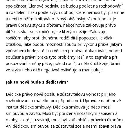
společnost. Členové podniku se budou podílet na rozhodování
a rozdělení zisku podle svých dohod, které nemusí být písemné
a není to ničím limitováno. Nový občanský zákoník posiluje
právní úpravu styku s dítětem, neboť nově zakotvuje právo
dítěte stýkat se s rodičem, se kterým nežije. Zakazuje
rodičům, aby proti druhému rodiči dítě popouzeli. Je však
otázkou, jaké budou možnosti soudů při výkonu praxe. Jakým
způsobem bude v těchto věcech probíhat dokazování, neboť i
současná právní praxe tyto problémy řeší, a to zejména při
posuzování změny péče, pokud rodič, u něhož dítě žije, brání
ve styku nebo dítě negativně ovlivňuje a manipuluje.
Jak to nově bude s dědictvím?
Dědické právo nově posiluje zůstavitelovu volnost při jeho
rozhodování o majetku pro případ smrti. Upravuje např. nově
institut dědické smlouvy. Dědická smlouva je něco mezi
smlouvou a závětí. Musí být pořízena notářským zápisem a
osoby, které ji uzavírají, musí být způsobilé k právním úkonům.
Ani dědickou smlouvou se zůstavitel zcela nesmí zbavit práva