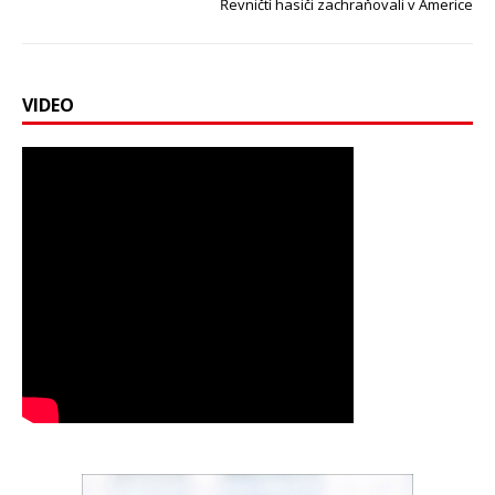
Řevničtí hasiči zachraňovali v Americe
VIDEO