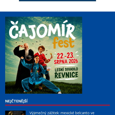
NEJČTENĚJŠÍ
Výjimečný zážitek: mexické belcanto ve