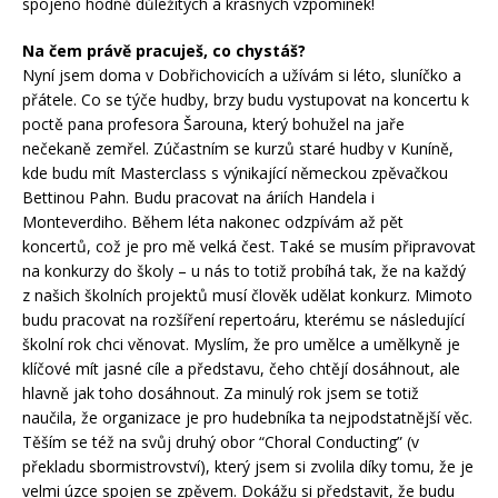
spojeno hodně důležitých a krásných vzpomínek!
Na čem právě pracuješ, co chystáš?
Nyní jsem doma v Dobřichovicích a užívám si léto, sluníčko a
přátele. Co se týče hudby, brzy budu vystupovat na koncertu k
poctě pana profesora Šarouna, který bohužel na jaře
nečekaně zemřel. Zúčastním se kurzů staré hudby v Kuníně,
kde budu mít Masterclass s výnikající německou zpěvačkou
Bettinou Pahn. Budu pracovat na áriích Handela i
Monteverdiho. Během léta nakonec odzpívám až pět
koncertů, což je pro mě velká čest. Také se musím připravovat
na konkurzy do školy – u nás to totiž probíhá tak, že na každý
z našich školních projektů musí člověk udělat konkurz. Mimoto
budu pracovat na rozšíření repertoáru, kterému se následující
školní rok chci věnovat. Myslím, že pro umělce a umělkyně je
klíčové mít jasné cíle a představu, čeho chtějí dosáhnout, ale
hlavně jak toho dosáhnout. Za minulý rok jsem se totiž
naučila, že organizace je pro hudebníka ta nejpodstatnější věc.
Těším se též na svůj druhý obor “Choral Conducting” (v
překladu sbormistrovství), který jsem si zvolila díky tomu, že je
velmi úzce spojen se zpěvem. Dokážu si představit, že budu