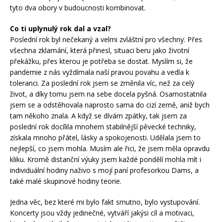
tyto dva obory v budoucnosti kombinovat.
Co ti uplynulý rok dal a vzal?
Poslední rok byl nečekaný a velmi zvláštní pro všechny. Přes
všechna zklamání, která přinesl, situaci beru jako životní
překážku, přes kterou je potřeba se dostat. Myslím si, že
pandemie z nás vyždímala naší pravou povahu a vedla k
toleranci. Za poslední rok jsem se změnila víc, než za celý
život, a díky tomu jsem na sebe docela pyšná. Osamostatnila
jsem se a odstěhovala naprosto sama do cizí země, aniž bych
tam někoho znala. A když se dívám zpátky, tak jsem za
poslední rok docílila mnohem stabilnější pěvecké techniky,
získala mnoho přátel, lásky a spokojenosti. Udělala jsem to
nejlepší, co jsem mohla. Musím ale řici, že jsem měla opravdu
kliku. Kromě distanční výuky jsem každé pondělí mohla mít i
individuální hodiny naživo s mojí paní profesorkou Dams, a
také malé skupinové hodiny teorie.
Jedna věc, bez které mi bylo fakt smutno, bylo vystupování.
Koncerty jsou vždy jedinečné, vytváří jakýsi cíl a motivaci,