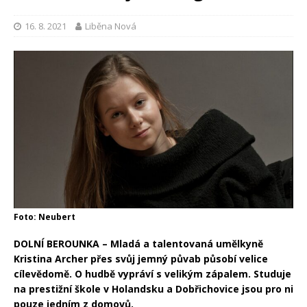
16. 8. 2021
Liběna Nová
Foto: Neubert
DOLNÍ BEROUNKA – Mladá a talentovaná umělkyně
Kristina Archer přes svůj jemný půvab působí velice
cílevědomě. O hudbě vypráví s velikým zápalem. Studuje
na prestižní škole v Holandsku a Dobřichovice jsou pro ni
pouze jedním z domovů.