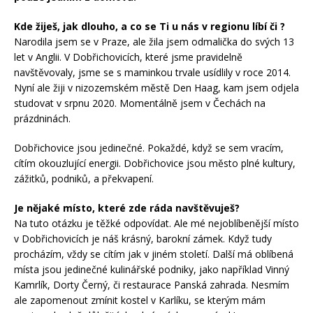
Kde žiješ, jak dlouho, a co se Ti u nás v regionu líbí či ?
Narodila jsem se v Praze, ale žila jsem odmalička do svých 13
let v Anglii. V Dobřichovicích, které jsme pravidelně
navštěvovaly, jsme se s maminkou trvale usídlily v roce 2014.
Nyní ale žiji v nizozemském městě Den Haag, kam jsem odjela
studovat v srpnu 2020. Momentálně jsem v Čechách na
prázdninách.
Dobřichovice jsou jedinečné. Pokaždé, když se sem vracím,
cítím okouzlující energii. Dobřichovice jsou město plné kultury,
zážitků, podniků, a překvapení.
Je nějaké místo, které zde ráda navštěvuješ?
Na tuto otázku je těžké odpovídat. Ale mé nejoblíbenější místo
v Dobřichovicích je náš krásný, barokní zámek. Když tudy
procházím, vždy se cítím jak v jiném století. Další má oblíbená
místa jsou jedinečné kulinářské podniky, jako například Vinný
Kamrlík, Dorty Černý, či restaurace Panská zahrada. Nesmím
ale zapomenout zmínit kostel v Karlíku, se kterým mám