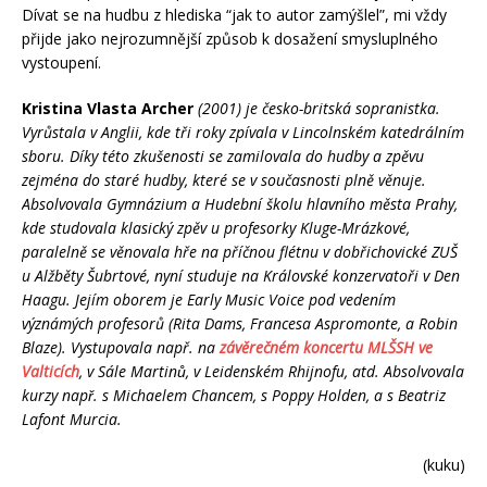
Dívat se na hudbu z hlediska “jak to autor zamýšlel”, mi vždy
přijde jako nejrozumnější způsob k dosažení smysluplného
vystoupení.
Kristina Vlasta Archer
(2001) je česko-britská sopranistka.
Vyrůstala v Anglii, kde tři roky zpívala v Lincolnském katedrálním
sboru. Díky této zkušenosti se zamilovala do hudby a zpěvu
zejména do staré hudby, které se v současnosti plně věnuje.
Absolvovala Gymnázium a Hudební školu hlavního města Prahy,
kde studovala klasický zpěv u profesorky Kluge-Mrázkové,
paralelně se věnovala hře na příčnou flétnu v dobřichovické ZUŠ
u Alžběty Šubrtové, nyní studuje na Královské konzervatoři v Den
Haagu. Jejím oborem je Early Music Voice pod vedením
význámých profesorů (Rita Dams, Francesa Aspromonte, a Robin
Blaze). Vystupovala např. na
závěrečném koncertu MLŠSH ve
Valticích
, v Sále Martinů, v Leidenském Rhijnofu, atd. Absolvovala
kurzy např. s Michaelem Chancem, s Poppy Holden, a s Beatriz
Lafont Murcia.
(kuku)