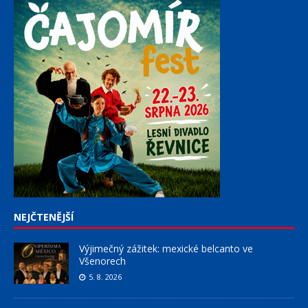
NEJČTENĚJŠÍ
Výjimečný zážitek: mexické belcanto ve
Všenorech
5. 8. 2026