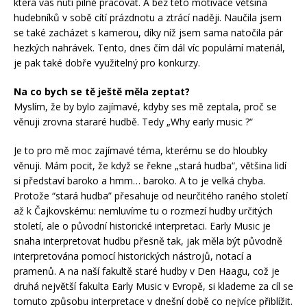
která vás nutí pilně pracovat. A bez této motivace většina
hudebníků v sobě cítí prázdnotu a ztrácí naději. Naučila jsem
se také zacházet s kamerou, díky níž jsem sama natočila pár
hezkých nahrávek. Tento, dnes čím dál víc populární materiál,
je pak také dobře využitelný pro konkurzy.
Na co bych se tě ještě měla zeptat?
Myslím, že by bylo zajímavé, kdyby ses mě zeptala, proč se
věnuji zrovna stararé hudbě. Tedy „Why early music ?“
Je to pro mě moc zajímavé téma, kterému se do hloubky
věnuji. Mám pocit, že když se řekne „stará hudba“, většina lidí
si představí baroko a hmm… baroko. A to je velká chyba.
Protože “stará hudba” přesahuje od neurčitého raného století
až k Čajkovskému: nemluvíme tu o rozmezí hudby určitých
století, ale o původní historické interpretaci. Early Music je
snaha interpretovat hudbu přesně tak, jak měla být původně
interpretována pomocí historických nástrojů, notací a
pramenů. A na naší fakultě staré hudby v Den Haagu, což je
druhá největší fakulta Early Music v Evropě, si klademe za cíl se
tomuto způsobu interpretace v dnešní době co nejvíce přiblížit.