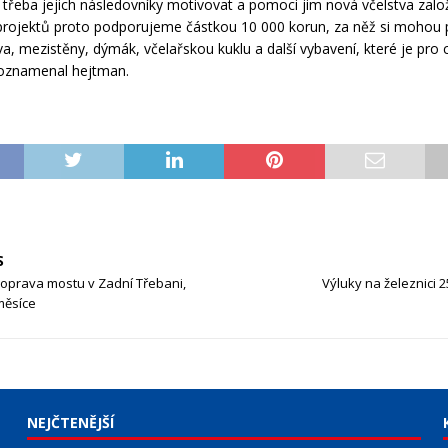
s třeba jejich následovníky motivovat a pomoci jim nová včelstva založ
rojektů proto podporujeme částkou 10 000 korun, za něž si mohou po
va, mezistěny, dýmák, včelařskou kuklu a další vybavení, které je pro 
poznamenal hejtman.
S
 oprava mostu v Zadní Třebani,
Výluky na železnici 2
 měsíce
NEJČTENĚJŠÍ