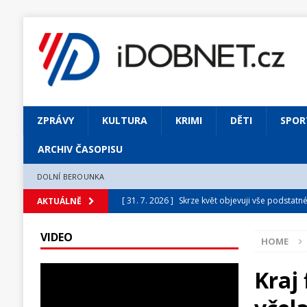
ZPRÁVY
KULTURA
KRIMI
DĚTI
SPOR
ARCHIV ČASOPISU
DOLNÍ BEROUNKA
[ 31. 7. 2026 ]
Skrze květ objevuji vše podstatn
AKTUÁLNĚ
[ 31. 7. 2026 ]
Jednou Slavoj, vždycky Slavoj!
VIDEO
HOME
[ 31. 7. 2026 ]
Zámek Liteň rozezní hvězdně o
[ 5. 8. 2026 ]
Výjimečný zážitek: mexické belca
Kraj 
[ 31. 7. 2026 ]
Měsíčník DOBNET 8/2026
ARCH