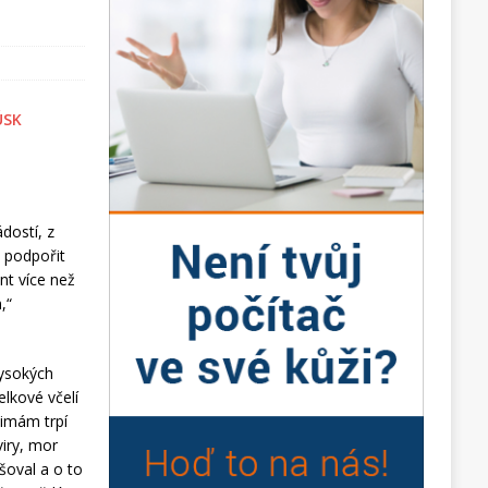
dostí, z
 podpořit
nt více než
,“
vysokých
elkové včelí
zimám trpí
viry, mor
šoval a o to