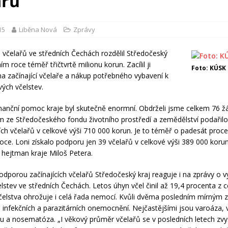
ařů
15
Liběna Nová
Zprávy
včelařů ve středních Čechách rozdělil Středočeský
ním roce téměř třičtvrtě milionu korun. Zacílil ji
Foto: KÚSK
a začínající včelaře a nákup potřebného vybavení k
vých včelstev.
nanční pomoc kraje byl skutečně enormní. Obdrželi jsme celkem 76 žá
m ze Středočeského fondu životního prostředí a zemědělství podařilo
cích včelařů v celkové výši 710 000 korun. Je to téměř o padesát proce
oce. Loni získalo podporu jen 39 včelařů v celkové výši 389 000 korun
 hejtman kraje Miloš Petera.
dporou začínajících včelařů Středočeský kraj reaguje i na zprávy o 
lstev ve středních Čechách. Letos úhyn včel činil až 19,4 procenta z c
čelstva ohrožuje i celá řada nemocí. Kvůli dvěma posledním mírným 
 infekčních a parazitárních onemocnění. Nejčastějšími jsou varoáza, 
du a nosematóza. „I věkový průměr včelařů se v posledních letech zvy