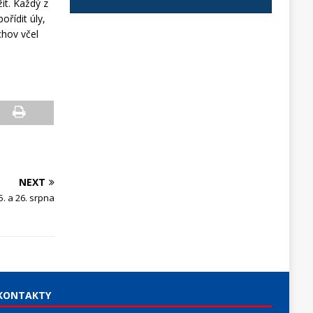
it. Každý z
řídit úly,
chov včel
NEXT
5. a 26. srpna
KONTAKTY