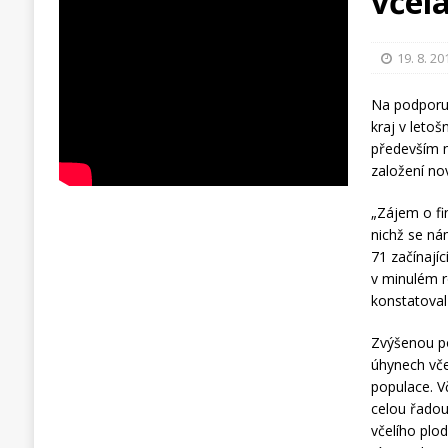
včel
19. 8. 20
Na podporu 
kraj v letoš
především n
založení no
„Zájem o fi
nichž se ná
71 začínají
v minulém r
konstatoval
Zvýšenou po
úhynech vče
populace. V
celou řadou
včelího plo