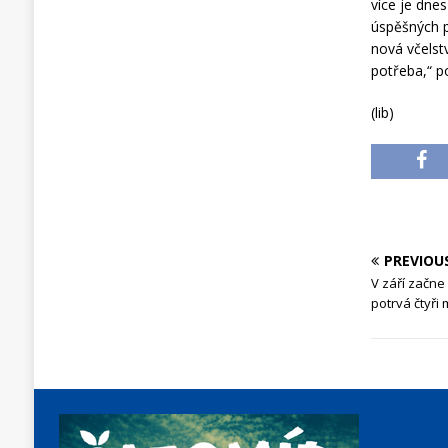
více je dne
úspěšných p
nová včelst
potřeba,“ 
(lib)
PREVIOU
V září začne
potrvá čtyři