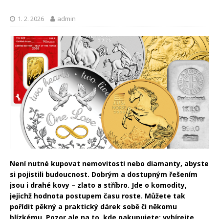
1. 2. 2026
admin
Není nutné kupovat nemovitosti nebo diamanty, abyste
si pojistili budoucnost. Dobrým a dostupným řešením
jsou i drahé kovy – zlato a stříbro. Jde o komodity,
jejichž hodnota postupem času roste. Můžete tak
pořídit pěkný a praktický dárek sobě či někomu
blízkému. Pozor ale na to, kde nakupujete: vybírejte