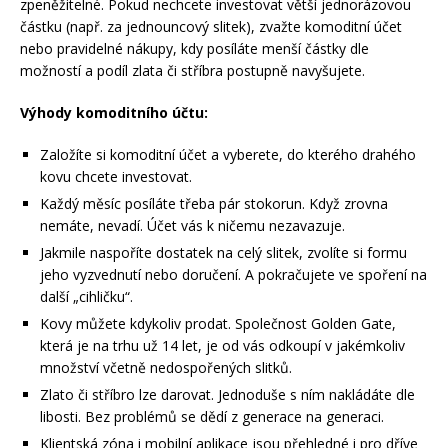
zpeněžitelné. Pokud nechcete investovat větší jednorázovou
částku (např. za jednouncový slitek), zvažte komoditní účet
nebo pravidelné nákupy, kdy posíláte menší částky dle
možností a podíl zlata či stříbra postupně navyšujete.
Výhody komoditního účtu:
Založíte si komoditní účet a vyberete, do kterého drahého
kovu chcete investovat.
Každý měsíc posíláte třeba pár stokorun. Když zrovna
nemáte, nevadí. Účet vás k ničemu nezavazuje.
Jakmile naspoříte dostatek na celý slitek, zvolíte si formu
jeho vyzvednutí nebo doručení. A pokračujete ve spoření na
další „cihličku“.
Kovy můžete kdykoliv prodat. Společnost Golden Gate,
která je na trhu už 14 let, je od vás odkoupí v jakémkoliv
množství včetně nedospořených slitků.
Zlato či stříbro lze darovat. Jednoduše s ním nakládáte dle
libosti. Bez problémů se dědí z generace na generaci.
Klientská zóna i mobilní aplikace jsou přehledné i pro dříve