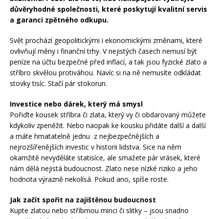
důvěryhodné společnosti, které poskytují kvalitní servis
a garanci zpětného odkupu.
Svět prochází geopolitickými i ekonomickými změnami, které
ovlivňují měny i finanční trhy. V nejistých časech nemusí být
peníze na účtu bezpečné před inflací, a tak jsou fyzické zlato a
stříbro skvělou protiváhou. Navíc si na ně nemusíte odkládat
stovky tisíc. Stačí pár stokorun.
Investice nebo dárek, který má smysl
Pořiďte kousek stříbra či zlata, který vy či obdarovaný můžete
kdykoliv zpeněžit. Nebo naopak ke kousku přidáte další a další
a máte hmatatelně jednu z nejbezpečnějších a
nejrozšířenějších investic v historii lidstva. Sice na něm
okamžitě nevyděláte statisíce, ale smažete pár vrásek, které
nám dělá nejistá budoucnost. Zlato nese nízké riziko a jeho
hodnota výrazně nekolísá. Pokud ano, spíše roste.
Jak začít spořit na zajištěnou budoucnost
Kupte zlatou nebo stříbrnou minci či slitky – jsou snadno