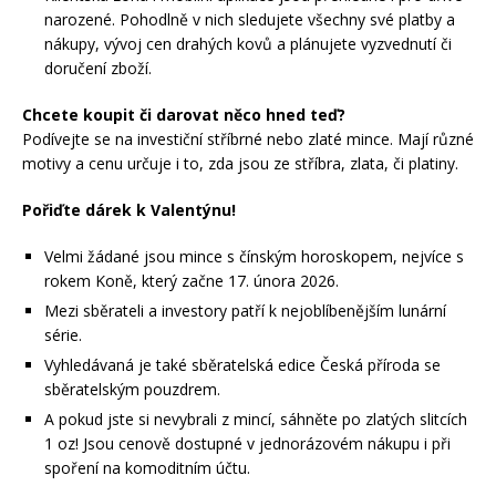
narozené. Pohodlně v nich sledujete všechny své platby a
nákupy, vývoj cen drahých kovů a plánujete vyzvednutí či
doručení zboží.
Chcete koupit či darovat něco hned teď?
Podívejte se na investiční stříbrné nebo zlaté mince. Mají různé
motivy a cenu určuje i to, zda jsou ze stříbra, zlata, či platiny.
Pořiďte dárek k Valentýnu!
Velmi žádané jsou mince s čínským horoskopem, nejvíce s
rokem Koně, který začne 17. února 2026.
Mezi sběrateli a investory patří k nejoblíbenějším lunární
série.
Vyhledávaná je také sběratelská edice Česká příroda se
sběratelským pouzdrem.
A pokud jste si nevybrali z mincí, sáhněte po zlatých slitcích
1 oz! Jsou cenově dostupné v jednorázovém nákupu i při
spoření na komoditním účtu.