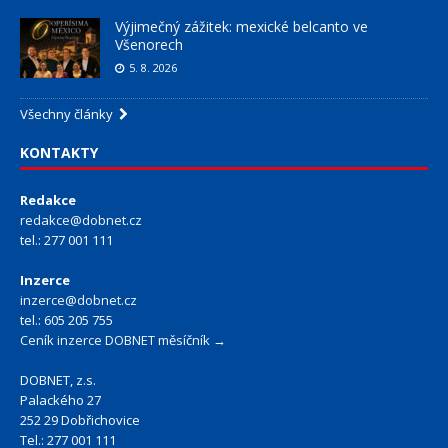
Výjimečný zážitek: mexické belcanto ve
Všenorech
5. 8. 2026
Všechny články
KONTAKTY
Redakce
redakce@dobnet.cz
tel.: 277 001 111
Inzerce
inzerce@dobnet.cz
tel.: 605 205 755
Ceník inzerce DOBNET měsíčník →
DOBNET, z.s.
Palackého 27
252 29 Dobřichovice
Tel.: 277 001 111