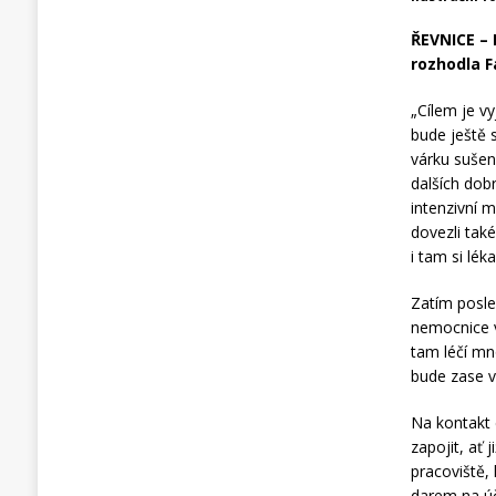
ŘEVNICE – 
rozhodla F
„Cílem je vy
bude ještě 
várku sušene
dalších dobr
intenzivní 
dovezli tak
i tam si lék
Zatím posle
nemocnice v
tam léčí mn
bude zase v
Na kontakt 
zapojit, ať
pracoviště,
darem na úč