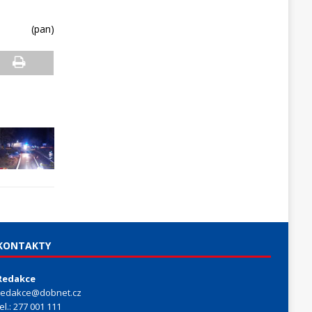
(pan)
KONTAKTY
Redakce
redakce@dobnet.cz
tel.: 277 001 111