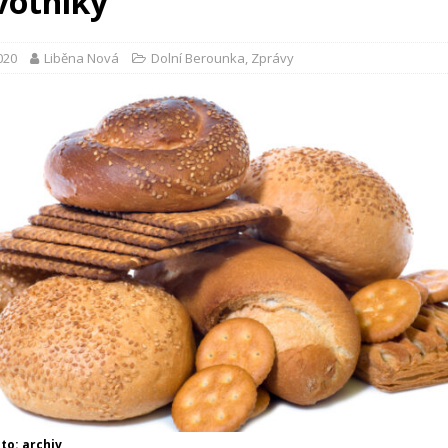
votníky
2020
Liběna Nová
Dolní Berounka
,
Zprávy
oto: archiv