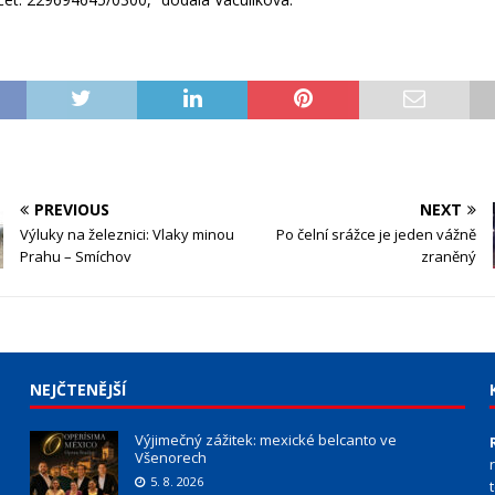
PREVIOUS
NEXT
Výluky na železnici: Vlaky minou
Po čelní srážce je jeden vážně
Prahu – Smíchov
zraněný
NEJČTENĚJŠÍ
Výjimečný zážitek: mexické belcanto ve
Všenorech
5. 8. 2026