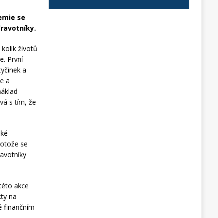
demie se
ravotníky.
 kolik životů
e. První
tyčinek a
ce a
náklad
vá s tím, že
ské
rotože se
ravotníky
této akce
kty na
é finančním