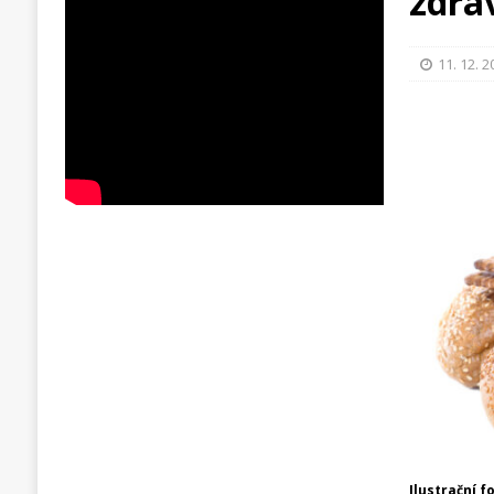
zdra
11. 12. 
Ilustrační f