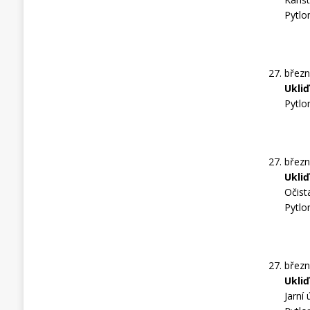
Pytlo
březn
Ukli
Pytlo
březn
Ukli
Očist
Pytlo
březn
Ukli
Jarní 