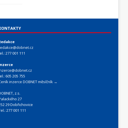
KONTAKTY
Redakce
redakce@dobnet.cz
tel.: 277 001 111
Inzerce
inzerce@dobnet.cz
tel.: 605 205 755
Ceník inzerce DOBNET měsíčník →
DOBNET, z.s.
Palackého 27
252 29 Dobřichovice
Tel.: 277 001 111