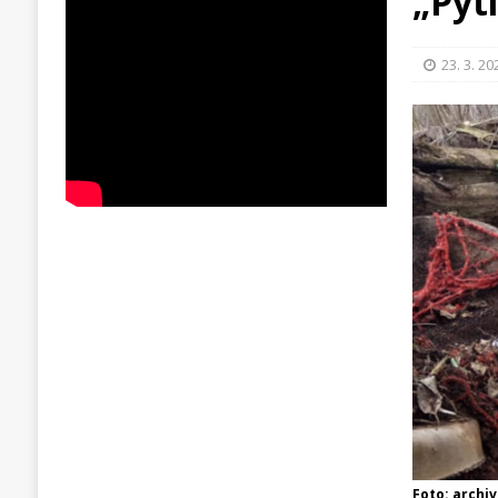
„Pyt
23. 3. 20
Foto: archi