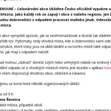
EROUNÍ – Celonárodní akce Ukliďme Česko oficiálně vypukne u
 března. Jako každý rok se zapojí i obce z našeho regionu. Jen 
udou dobrovolníci s odpadem pracovat malinko jinak. Odevzda
 místa.
i akce vymysleli způsob, jak se neshromažďovat a dostát tak vládním
zřídit tzv. Pytlomaty, tedy vhodná místa, kde si dobrovolníci sami ode
nstrukce, které trasy jsou na úklid ideální a na tomto místě také odpa
ví, jak mají s odpadem naložit.
ad mohou „sběrači“ donést svých nebo veřejných nádob na směsný 
řídění odpadu se o vhodných místech mimo jiné dozvíte v aplikaci
Kam
i všem doporučují vhodnou obuv, oblečení a rukavice.
ionu se koná hned několik organizovaných úklidů:
a od 9 h
ďme Řevnice
 úklid města, případně okolí.
před radnicí v 9 hodin, pytle zajištěny, naplněné ponechat u sběrných 