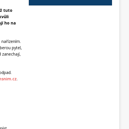
ž tuto
kvůli
jí ho na
 nařízením.
berou pytel,
d zanechají,
odpad.
snim.cz
.
míst.