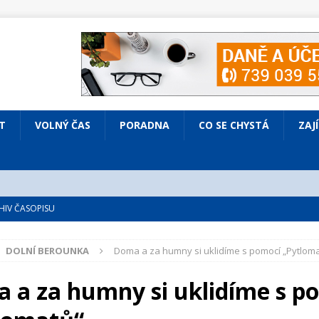
T
VOLNÝ ČAS
PORADNA
CO SE CHYSTÁ
ZAJ
IV ČASOPISU
é
ZAJÍMAVÍ LIDÉ
DOLNÍ BEROUNKA
Doma a za humny si uklidíme s pomocí „Pytlom
VOLNÝ ČAS
bsazená Prodaná nevěsta
KULTURA
 a za humny si uklidíme s p
nto ve Všenorech
KULTURA