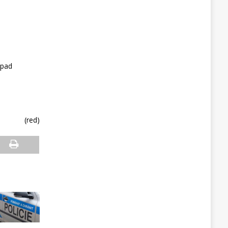
dpad
(red)