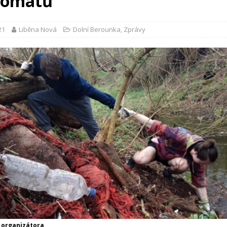
lomatů“
21
Liběna Nová
Dolní Berounka
,
Zprávy
v organizátora