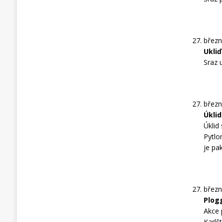
březn
Ukliď
Sraz 
březn
Úkli
Úklid
Pytlo
je pa
březn
Plog
Akce 
Karlš