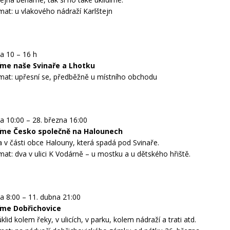
mat: u vlakového nádraží Karlštejn
a 10 – 16 h
ďme naše Svinaře a Lhotku
mat: upřesní se, předběžně u místního obchodu
a 10:00 – 28. března 16:00
ďme Česko společně na Halounech
a v části obce Halouny, která spadá pod Svinaře.
mat: dva v ulici K Vodárně – u mostku a u dětského hřiště.
a 8:00 – 11. dubna 21:00
ďme Dobřichovice
úklid kolem řeky, v ulicích, v parku, kolem nádraží a trati atd.