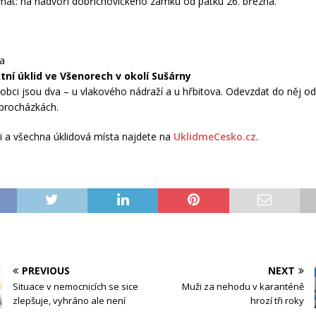
mat: na nádvoří dobřichovického zámku od pátku 26. března.
na
ní úklid ve Všenorech v okolí Sušárny
 obci jsou dva – u vlakového nádraží a u hřbitova. Odevzdat do něj o
procházkách.
 a všechna úklidová místa najdete na
UklidmeCesko.cz
.
PREVIOUS
NEXT
Situace v nemocnicích se sice
Muži za nehodu v karanténě
zlepšuje, vyhráno ale není
hrozí tři roky