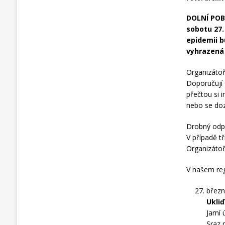
DOLNÍ POB
sobotu 27.
epidemii b
vyhrazená
Organizátoř
Doporučují 
přečtou si i
nebo se doz
Drobný odp
V případě t
Organizátoř
V našem reg
březn
Ukli
Jarní
Sraz 