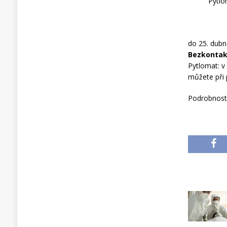
Pytlo
do 25. dub
Bezkontakt
Pytlomat: v
můžete při 
Podrobnosti