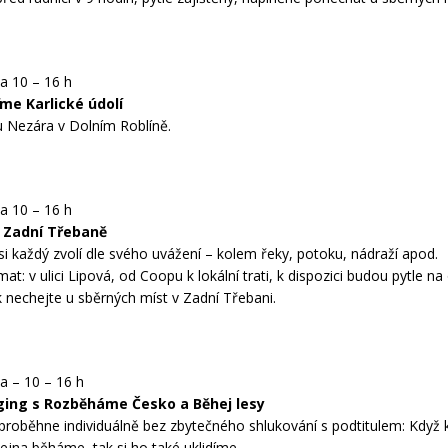
a 10 – 16 h
me Karlické údolí
u Nezára v Dolním Roblíně.
a 10 – 16 h
d Zadní Třebaně
 si každý zvolí dle svého uvážení – kolem řeky, potoku, nádraží apod.
mat: v ulici Lipová, od Coopu k lokální trati, k dispozici budou pytle n
k nechejte u sběrných míst v Zadní Třebani.
a – 10 – 16 h
ging s Rozběháme Česko a Běhej lesy
proběhne individuálně bez zbytečného shlukování s podtitulem: Když
tejna běháme, tak si ho také uklidíme.