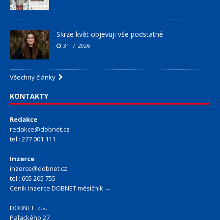
Skrze květ objevuji vše podstatné
31. 7. 2026
Všechny články
KONTAKTY
Redakce
redakce@dobnet.cz
tel.: 277 001 111
Inzerce
inzerce@dobnet.cz
tel.: 605 205 755
Ceník inzerce DOBNET měsíčník →
DOBNET, z.s.
Palackého 27