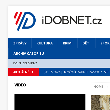
ZPRÁVY
KULTURA
KRIMI
DĚTI
SPOR
ARCHIV ČASOPISU
DOLNÍ BEROUNKA
[ 31. 7. 2026 ]
Měsíčník DOBNET 8/2026
ARCH
AKTUÁLNĚ
[ 31. 7. 2026 ]
Skrze květ objevuji vše podstatn
VIDEO
HOME
[ 31. 7. 2026 ]
Jednou Slavoj, vždycky Slavoj!
[ 31. 7. 2026 ]
Zámek Liteň rozezní hvězdně o
[ 5. 8. 2026 ]
Výjimečný zážitek: mexické belca