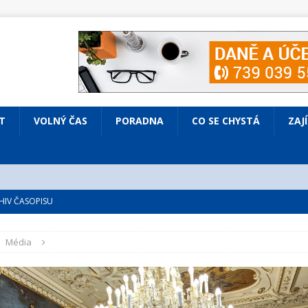
T
VOLNÝ ČAS
PORADNA
CO SE CHYSTÁ
ZAJ
IV ČASOPISU
é
ZAJÍMAVÍ LIDÉ
Média
VOLNÝ ČAS
bsazená Prodaná nevěsta
KULTURA
nto ve Všenorech
KULTURA