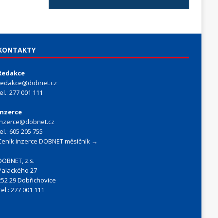
KONTAKTY
Redakce
redakce@dobnet.cz
tel.: 277 001 111
Inzerce
inzerce@dobnet.cz
tel.: 605 205 755
Ceník inzerce DOBNET měsíčník →
DOBNET, z.s.
Palackého 27
252 29 Dobřichovice
Tel.: 277 001 111